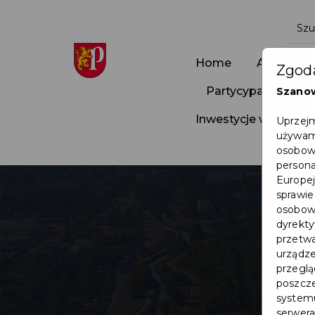
Home
Aktualnoś
Zgoda
Partycypacja Społ
Szano
Inwestycje w Pruszc
Uprzejm
używamy
osobowy
persona
Europej
sprawie
osobowy
dyrekty
przetwa
urządze
przegląd
poszcze
systemu
serwera