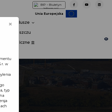
Unia Europejska
×
Fundusze
tuj w Pruszczu
nia publiczne
e
lamentu
 r. w
ylenia
ego
a, typ
 na
ersja
kach