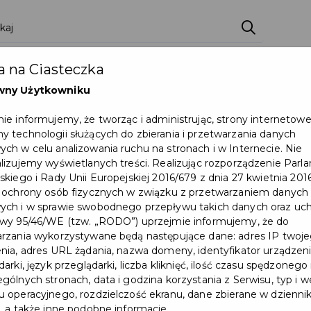
ci
Wydarzenia
O Mieście
Kultura i Sport
 na Ciasteczka
eczna
Programy
Czyste miasto
Zainwes
wny Użytkowniku
zu
Mapa Miasta
Załatw sprawę
Zamówie
ie informujemy, że tworząc i administrując, strony internetow
 technologii służących do zbierania i przetwarzania danych
Ochrona ludności
ch w celu analizowania ruchu na stronach i w Internecie. Nie
lizujemy wyświetlanych treści. Realizując rozporządzenie Par
skiego i Rady Unii Europejskiej 2016/679 z dnia 27 kwietnia 2016
 ochrony osób fizycznych w związku z przetwarzaniem danych
ch i w sprawie swobodnego przepływu takich danych oraz uch
wy 95/46/WE (tzw. „RODO”) uprzejmie informujemy, że do
rzania wykorzystywane będą następujące dane: adres IP twoj
nia, adres URL żądania, nazwa domeny, identyfikator urządzeni
arki, język przeglądarki, liczba kliknięć, ilość czasu spędzonego
gólnych stronach, data i godzina korzystania z Serwisu, typ i w
 operacyjnego, rozdzielczość ekranu, dane zbierane w dzienni
, a także inne podobne informacje.