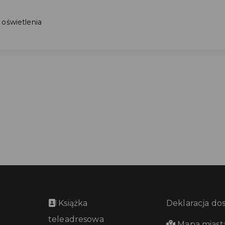
 oświetlenia
Książka
Deklaracja do
teleadresowa
Mapa miast