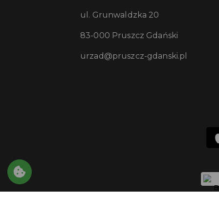
ul. Grunwaldzka 20
83-000 Pruszcz Gdański
urzad@pruszcz-gdanski.pl
Copyright © 2021