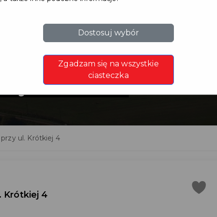
Dostosuj wybór
a budynku
Zgadzam się na wszystkie
iej 4
ciasteczka
rzy ul. Krótkiej 4
 Krótkiej 4