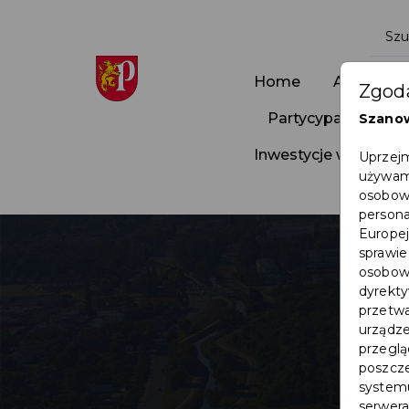
Home
Aktualnoś
Zgoda
Partycypacja Społ
Szano
Inwestycje w Pruszc
Uprzejm
używamy
osobowy
persona
Europej
sprawie
osobowy
dyrekty
przetwa
urządze
przegląd
poszcze
systemu
serwera