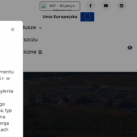
Unia Europejska
×
Fundusze
tuj w Pruszczu
nia publiczne
e
lamentu
 r. w
ylenia
ego
a, typ
 na
ersja
kach