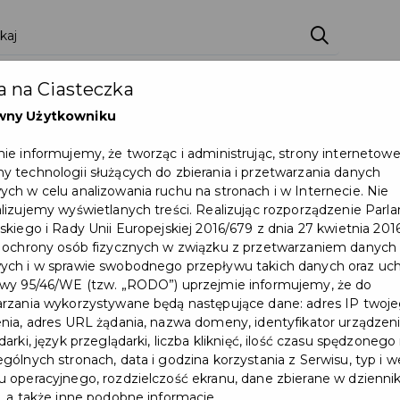
ci
Wydarzenia
O Mieście
Kultura i Sport
 na Ciasteczka
eczna
Programy
Czyste miasto
Zainwes
wny Użytkowniku
zu
Mapa Miasta
Załatw sprawę
Zamówie
ie informujemy, że tworząc i administrując, strony internetow
 technologii służących do zbierania i przetwarzania danych
Ochrona ludności
ch w celu analizowania ruchu na stronach i w Internecie. Nie
lizujemy wyświetlanych treści. Realizując rozporządzenie Par
skiego i Rady Unii Europejskiej 2016/679 z dnia 27 kwietnia 2016
 ochrony osób fizycznych w związku z przetwarzaniem danych
ch i w sprawie swobodnego przepływu takich danych oraz uch
wy 95/46/WE (tzw. „RODO”) uprzejmie informujemy, że do
rzania wykorzystywane będą następujące dane: adres IP twoj
nia, adres URL żądania, nazwa domeny, identyfikator urządzeni
arki, język przeglądarki, liczba kliknięć, ilość czasu spędzonego
gólnych stronach, data i godzina korzystania z Serwisu, typ i w
 operacyjnego, rozdzielczość ekranu, dane zbierane w dzienni
, a także inne podobne informacje.