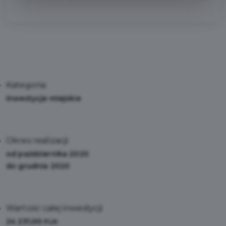
Kategoria:
Inwestycje miejskie
Okres realizacji:
od października 2020
do grudnia 2020
Wartość całej inwestycji:
24 231,00
PLN