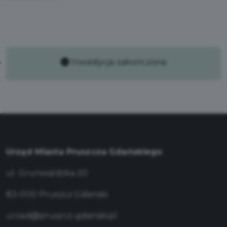
Inwestycja zakończona
Urząd Miasta Pruszcza Gdańskiego
ul. Grunwaldzka 20
83-000 Pruszcz Gdański
urzad@pruszcz-gdanski.pl