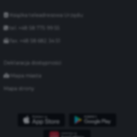
Książka teleadresowa Urzędu
tel. +48 58 775 99 55
fax. +48 58 682 34 51
Deklaracja dostępności
Mapa miasta
Mapa strony