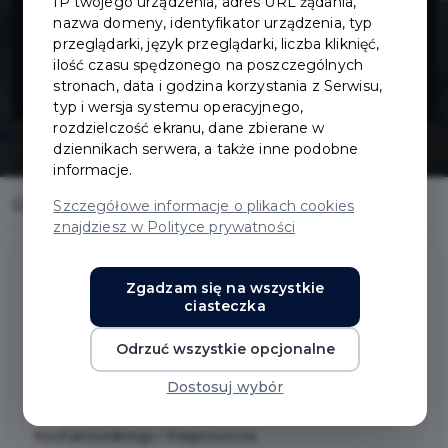
IP twojego urządzenia, adres URL żądania,
wyświetlacz
nazwa domeny, identyfikator urządzenia, typ
przeglądarki, język przeglądarki, liczba kliknięć,
ilość czasu spędzonego na poszczególnych
prędkości
stronach, data i godzina korzystania z Serwisu,
typ i wersja systemu operacyjnego,
rozdzielczość ekranu, dane zbierane w
dziennikach serwera, a także inne podobne
informacje.
Home
Inwestycje
Radarowy wyświetlacz prędkości
Szczegółowe informacje o plikach cookies
znajdziesz w Polityce prywatności
Zgadzam się na wszystkie
ciasteczka
Radarowy wyświetlacz prędkości
Odrzuć wszystkie opcjonalne
Zakres prac:
Dostosuj wybór
Montaż radarowego wyświetlacza prędkości na ul.
Kochanowskiego i Kasprowicza.