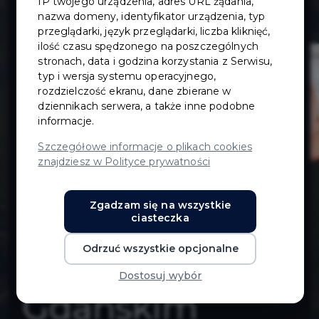
IP twojego urządzenia, adres URL żądania,
drogowego
nazwa domeny, identyfikator urządzenia, typ
przeglądarki, język przeglądarki, liczba kliknięć,
ilość czasu spędzonego na poszczególnych
między ulicami
stronach, data i godzina korzystania z Serwisu,
typ i wersja systemu operacyjnego,
Kopernika,
rozdzielczość ekranu, dane zbierane w
dziennikach serwera, a także inne podobne
informacje.
Kasprowicza i
Szczegółowe informacje o plikach cookies
znajdziesz w Polityce prywatności
rowem
Zgadzam się na wszystkie
wschodnim w
ciasteczka
Odrzuć wszystkie opcjonalne
Pruszczu
Dostosuj wybór
Gdańskim