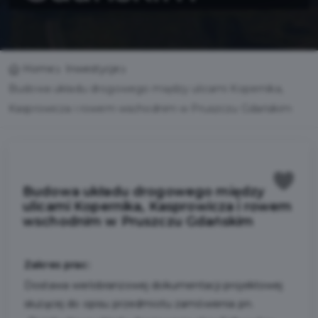
Home
Inwestycje
Budowa układu drogowego między ulicami Kopernika,
Kasprowicza i rowem wschodnim w Pruszczu Gdańskim
Budowa układu drogowego między
ulicami Kopernika, Kasprowicza i rowem
wschodnim w Pruszczu Gdańskim
Zakres prac:
Dostawa wielobranżowej dokumentacji projektowej
służącej do opisu przedmiotu zamówienia pn.