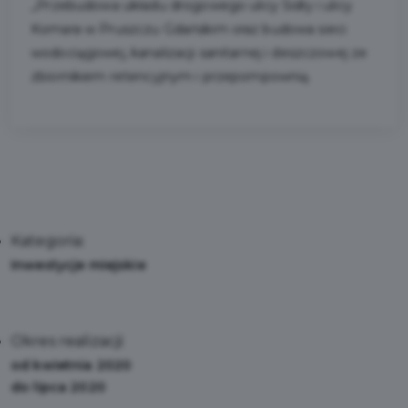
,,Przebudowa układu drogowego ulicy Sidły i ulicy
Komara w Pruszczu Gdańskim oraz budowa sieci
wodociągowej, kanalizacji sanitarnej i deszczowej ze
zbiornikiem retencyjnym i przepompownią.
Kategoria:
Inwestycje miejskie
Okres realizacji:
od kwietnia 2020
do lipca 2020