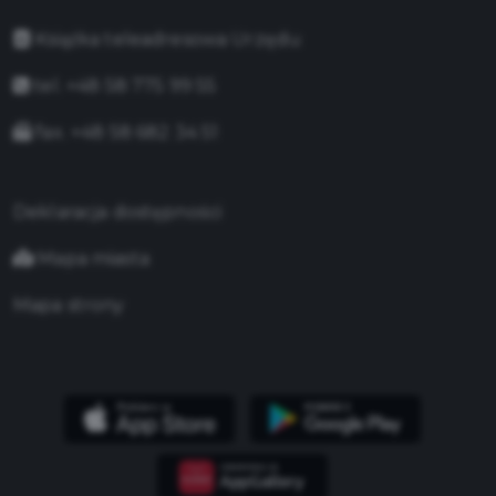
Książka teleadresowa Urzędu
tel. +48 58 775 99 55
fax. +48 58 682 34 51
Deklaracja dostępności
Mapa miasta
Mapa strony