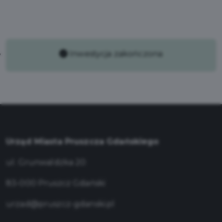
Inwestycja zakończona
Urząd Miasta Pruszcza Gdańskiego
ul. Grunwaldzka 20
83-000 Pruszcz Gdański
urzad@pruszcz-gdanski.pl