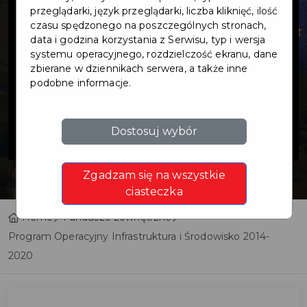
Operacyjny
przeglądarki, język przeglądarki, liczba kliknięć, ilość
czasu spędzonego na poszczególnych stronach,
data i godzina korzystania z Serwisu, typ i wersja
Infrastruktura i
systemu operacyjnego, rozdzielczość ekranu, dane
zbierane w dziennikach serwera, a także inne
podobne informacje.
Środowisko
2014-2020
Dostosuj wybór
Zgadzam się na wszystkie
ciasteczka
Home
Fundusze zewnętrzne
Program Operacyjny Infrastruktura i Środowisko 2014-
2020