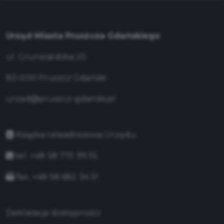
Urząd Miasta Pruszcza Gdańskiego
ul. Grunwaldzka 20
83-000 Pruszcz Gdański
urzad@pruszcz-gdanski.pl
Książka teleadresowa Urzędu
tel. +48 58 775 99 55
fax. +48 58 682 34 51
Deklaracja dostępności