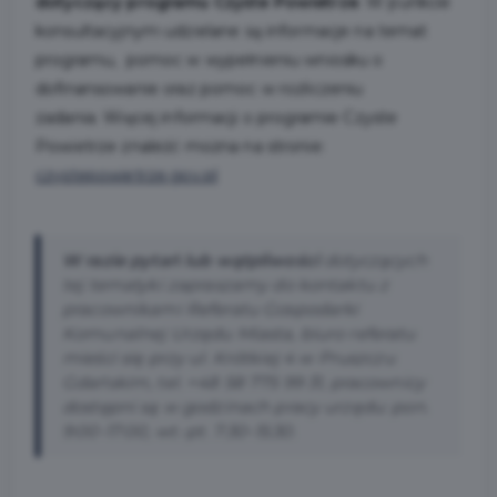
dotyczący programu Czyste Powietrze
. W punkcie
konsultacyjnym udzielane są informacje na temat
programu, pomoc w wypełnieniu wniosku o
dofinansowanie oraz pomoc w rozliczeniu
zadania. Więcej informacji o programie Czyste
Powietrze znaleźć można na stronie:
czystepowietrze.gov.pl
W razie pytań lub wątpliwości
dotyczących
tej tematyki zapraszamy do kontaktu z
pracownikami Referatu Gospodarki
Komunalnej Urzędu Miasta, biuro referatu
mieści się przy ul. Krótkiej 4 w Pruszczu
Gdańskim, tel. +48 58 775 99 31, pracownicy
dostępni są w godzinach pracy urzędu: pon.
9:00-17:00, wt.-pt. 7:30-15:30.