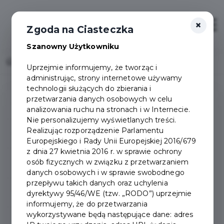
×
Otwór
Zgoda na Ciasteczka
Szanowny Użytkowniku
Home
Uprzejmie informujemy, że tworząc i
administrując, strony internetowe używamy
technologii służących do zbierania i
przetwarzania danych osobowych w celu
Gminny program osłonowy
analizowania ruchu na stronach i w Internecie.
Nie personalizujemy wyświetlanych treści.
Realizując rozporządzenie Parlamentu
Gminny program osłonowy pytania i odpowiedzi
Europejskiego i Rady Unii Europejskiej 2016/679
z dnia 27 kwietnia 2016 r. w sprawie ochrony
osób fizycznych w związku z przetwarzaniem
Zasady selektywnego zbierania odpadów
danych osobowych i w sprawie swobodnego
przepływu takich danych oraz uchylenia
Segregacja tekstyliów
dyrektywy 95/46/WE (tzw. „RODO”) uprzejmie
informujemy, że do przetwarzania
wykorzystywane będą następujące dane: adres
Pojemniki na elektrośmieci