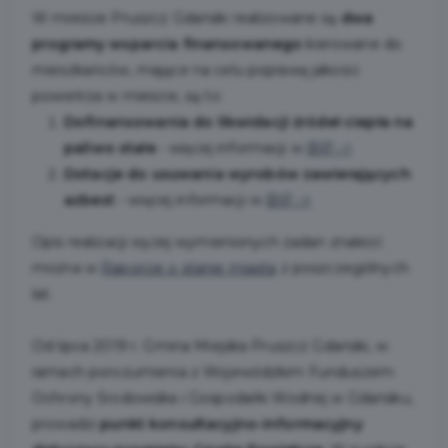
W mieście Pruszcz Gdański realizowane są
dwa
programy wsparcia finansowanego
kierowane do
mieszkańców, mające na celu poprawę jakości
powietrza w mieście, są to:
Dofinansowania do likwidacji źródeł ciepła na
paliwo stałe
- więcej informacji w
BIP ->
Dotacje do usuwania wyrobów zawierających
azbest
- więcej informacji w
BIP ->
Opis realizacji wyżej wymienionych zadań znaleźć
można w
Raporcie o stanie miasta
z poszczególnych
lat.
Od lipca 2019 r. Gmina Miejska Pruszcz Gdański, w
ramach porozumienia z Wojewódzkim Funduszem
Ochrony Środowiska i Gospodarki Wodnej w Gdańsku,
prowadzi
punkt konsultacyjno-informacyjny