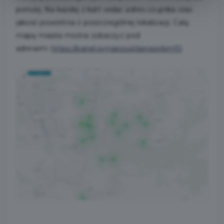
poniżej. Na każdej z kart widać adres czujnika oraz
jakość powietrza z poszczególnej lokalizacji. Całą
mapę miasta można zobaczyć pod
adresem:
https://panel.syngeos.pl/sensor/pm10