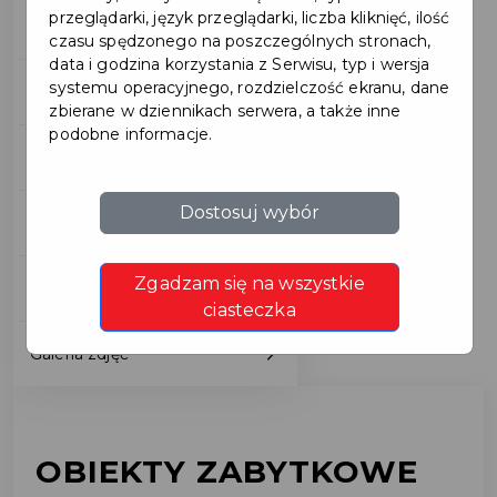
przeglądarki, język przeglądarki, liczba kliknięć, ilość
Pochodzenie nazwy miasta
czasu spędzonego na poszczególnych stronach,
data i godzina korzystania z Serwisu, typ i wersja
systemu operacyjnego, rozdzielczość ekranu, dane
Warto zobaczyć
zbierane w dziennikach serwera, a także inne
podobne informacje.
Znane postaci
Dostosuj wybór
Obiekty zabytkowe
Zgadzam się na wszystkie
Pomniki
ciasteczka
Galeria zdjęć
OBIEKTY ZABYTKOWE