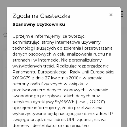
×
Otwór
Zgoda na Ciasteczka
Szanowny Użytkowniku
Home
Obiekty zabytkowe - Miasto Pruszcz Gdański
Uprzejmie informujemy, że tworząc i
administrując, strony internetowe używamy
technologii służących do zbierania i przetwarzania
danych osobowych w celu analizowania ruchu na
O mieście
stronach i w Internecie. Nie personalizujemy
wyświetlanych treści. Realizując rozporządzenie
Parlamentu Europejskiego i Rady Unii Europejskiej
Położenie
2016/679 z dnia 27 kwietnia 2016 r. w sprawie
ochrony osób fizycznych w związku z
przetwarzaniem danych osobowych i w sprawie
Demografia
swobodnego przepływu takich danych oraz
uchylenia dyrektywy 95/46/WE (tzw. „RODO”)
uprzejmie informujemy, że do przetwarzania
Początki Pruszcza
wykorzystywane będą następujące dane: adres IP
Gdańskiego
twojego urządzenia, adres URL żądania, nazwa
domeny, identyfikator urządzenia, typ