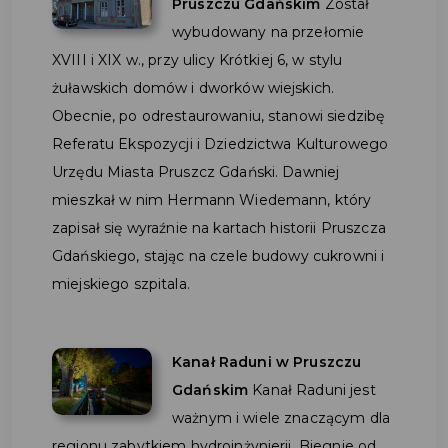
Pruszczu Gdańskim
Został
wybudowany na przełomie
XVIII i XIX w., przy ulicy Krótkiej 6, w stylu
żuławskich domów i dworków wiejskich.
Obecnie, po odrestaurowaniu, stanowi siedzibę
Referatu Ekspozycji i Dziedzictwa Kulturowego
Urzędu Miasta Pruszcz Gdański. Dawniej
mieszkał w nim Hermann Wiedemann, który
zapisał się wyraźnie na kartach historii Pruszcza
Gdańskiego, stając na czele budowy cukrowni i
miejskiego szpitala.
Kanał Raduni w Pruszczu
Gdańskim
Kanał Raduni jest
ważnym i wiele znaczącym dla
regionu zabytkiem hydroinżynierii. Biegnie od