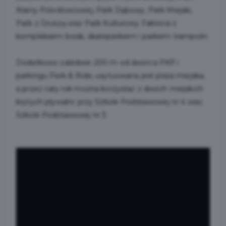
Krainy Polodowcowej, Park Dębowy, Park Miejski,
Park z Gruszą oraz Park Kulturowy Faktoria z
kompleksem boisk, skateparkiem i parkiem trampolin.
Dodatkowo zaledwie 200 m od dworca PKP i
parkingu Park & Ride, usytuowana jest plaża miejska,
a przez cały rok można korzystać z dwóch miejskich
krytych pływalni: przy Szkole Podstawowej nr 4 oraz
Szkole Podstawowej nr 3.