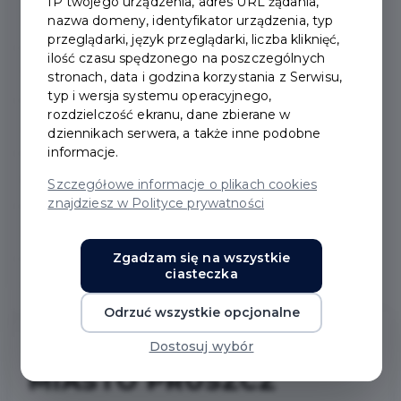
IP twojego urządzenia, adres URL żądania,
nazwa domeny, identyfikator urządzenia, typ
Pochodzenie nazwy miasta
przeglądarki, język przeglądarki, liczba kliknięć,
ilość czasu spędzonego na poszczególnych
Warto zobaczyć
stronach, data i godzina korzystania z Serwisu,
typ i wersja systemu operacyjnego,
rozdzielczość ekranu, dane zbierane w
Znane postaci
dziennikach serwera, a także inne podobne
informacje.
Obiekty zabytkowe
Szczegółowe informacje o plikach cookies
znajdziesz w Polityce prywatności
Pomniki
Zgadzam się na wszystkie
ciasteczka
Galeria zdjęć
Odrzuć wszystkie opcjonalne
Dostosuj wybór
MIASTO PRUSZCZ