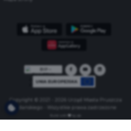
UNIA EUROPEJSKA
Copyright © 2021 - 2026 Urząd Miasta Pruszcza
Gdańskiego - Wszystkie prawa zastrzeżone
Build with
by qb