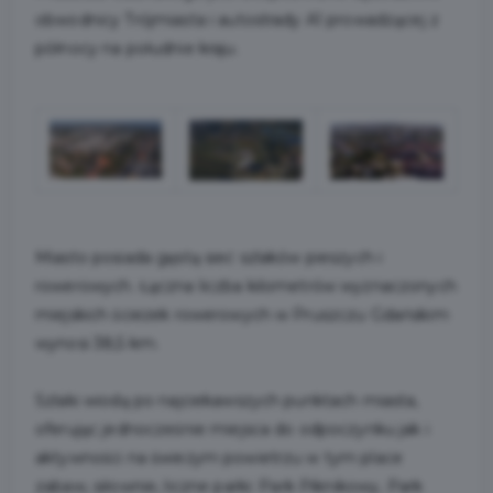
obwodnicy Trójmiasta i autostrady A1 prowadzącej z
północy na południe kraju.
Miasto posiada gęstą sieć szlaków pieszych i
rowerowych. Łączna liczba kilometrów wyznaczonych
miejskich ścieżek rowerowych w Pruszczu Gdańskim
wynosi 38,5 km.
Szlaki wiodą po najciekawszych punktach miasta,
oferując jednocześnie miejsca do odpoczynku jak i
aktywności na świeżym powietrzu w tym place
zabaw, siłownie, liczne parki: Park Piknikowy, Park