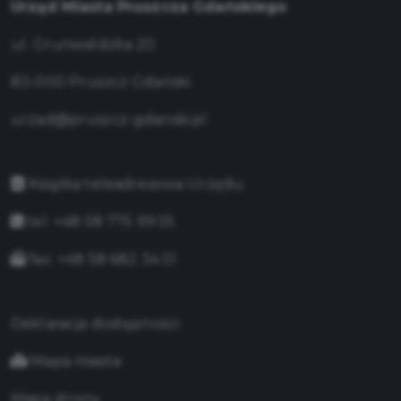
Urząd Miasta Pruszcza Gdańskiego
ul. Grunwaldzka 20
83-000 Pruszcz Gdański
urzad@pruszcz-gdanski.pl
Książka teleadresowa Urzędu
tel. +48 58 775 99 55
fax. +48 58 682 34 51
Deklaracja dostępności
Mapa miasta
Mapa strony