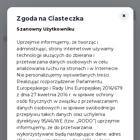
×
Otwór
Zgoda na Ciasteczka
Szanowny Użytkowniku
Home
O mieście - Miasto Pruszcz Gdański
Uprzejmie informujemy, że tworząc i
administrując, strony internetowe używamy
technologii służących do zbierania i
przetwarzania danych osobowych w celu
O mieście
analizowania ruchu na stronach i w Internecie.
Nie personalizujemy wyświetlanych treści.
Realizując rozporządzenie Parlamentu
Położenie
Europejskiego i Rady Unii Europejskiej 2016/679
z dnia 27 kwietnia 2016 r. w sprawie ochrony
osób fizycznych w związku z przetwarzaniem
Demografia
danych osobowych i w sprawie swobodnego
przepływu takich danych oraz uchylenia
Początki Pruszcza
dyrektywy 95/46/WE (tzw. „RODO”) uprzejmie
informujemy, że do przetwarzania
Gdańskiego
wykorzystywane będą następujące dane: adres