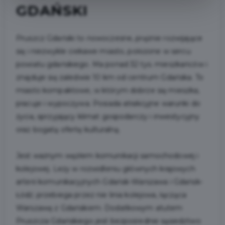
GDAŃSKI
Pruszcz Gdański to nowoczesne, prężnie rozwijające
się i niezwykle ciekawe miasto, położone w sercu
powiatu gdańskiego. Ma ponad 32 tys. mieszkańców i
znajduje się zaledwie 10 km od centrum Gdańska. To
miasto kompaktowe, w którym dobrze się mieszka,
pracuje i wypoczywa. Posiada atrakcyjne warunki do
życia, sprzyjający klimat gospodarczy i inwestycyjny
oraz bogatą ofertę kulturalną.
Jest ważnym węzłem komunikacji samochodowej i
kolejowej. Leży w rozwidleniu głównych krajowych
arterii komunikacyjnych Gdańsk-Warszawa i Gdańsk-
Łódź; przebiega przez nie linia kolejowa, łącząca
Warszawę z Gdańskiem. Dodatkowym atutem
Pruszcza Gdańskiego jest bezpośrednie sąsiedztwo