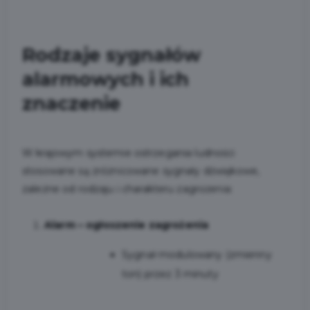
Rodzaje sygnałów
alarmowych i ich
znaczenie
W krajowym systemie ostrzegania ludności
stosowane są zróżnicowane sygnały dźwiękowe,
zależne od rodzaju i charakteru zagrożenia:
Alarm – ogłoszenie zagrożenia
Sygnał modulowany (zmienny
ton) przez 3 minuty