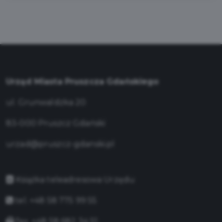
Urząd Miasta Pruszcza Gdańskiego
ul. Grunwaldzka 20
83-000 Pruszcz Gdański
urzad@pruszcz-gdanski.pl
Książka teleadresowa Urzędu
tel. +48 58 775 99 55
fax. +48 58 682 34 51