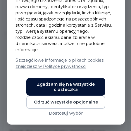
IP twojego urządzenia, adres URL żądania,
Syreny alarmowe
nazwa domeny, identyfikator urządzenia, typ
przeglądarki, język przeglądarki, liczba kliknięć,
ilość czasu spędzonego na poszczególnych
Kwalifikacja wojskowa
stronach, data i godzina korzystania z Serwisu,
typ i wersja systemu operacyjnego,
rozdzielczość ekranu, dane zbierane w
dziennikach serwera, a także inne podobne
informacje.
SYRENY ALARMOWE NA
Szczegółowe informacje o plikach cookies
TERENIE MIASTA
znajdziesz w Polityce prywatności
PRUSZCZA
Zgadzam się na wszystkie
ciasteczka
GDAŃSKIEGO
Odrzuć wszystkie opcjonalne
Syreny alarmowe na terenie miasta Pruszcza
Dostosuj wybór
Gdańskiego