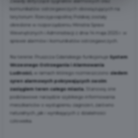
Zasady dotyczące sygnałów alarmowych oraz
komunikatów ostrzegawczych obowiązujących na
terytorium Rzeczypospolitej Polskiej zostały
określone w rozporządzeniu Ministra Spraw
Wewnętrznych i Administracji z dnia 14 maja 2025 r. w
sprawie alarmów i komunikatów ostrzegawczych.
Na terenie Pruszcza Gdańskiego funkcjonuje
System
Wczesnego Ostrzegania i Alarmowania
Ludności,
w ramach którego rozmieszczono
siedem
syren alarmowych pokrywających swoim
zasięgiem teren całego miasta.
Stanowią one
podstawowe narzędzie szybkiego informowania
mieszkańców o wystąpieniu zagrożeń, zarówno
naturalnych, jak i wynikających z działalności
człowieka.