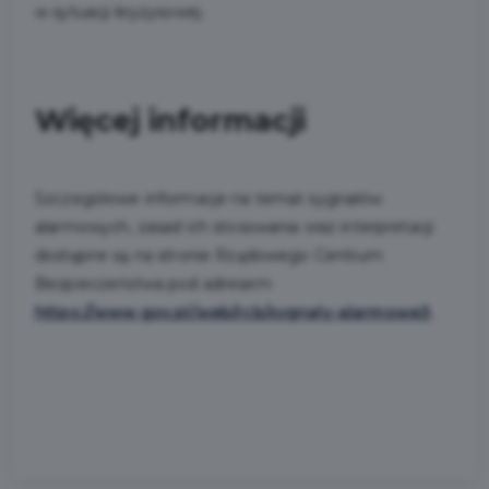
w sytuacji kryzysowej.
Więcej informacji
Szczegółowe informacje na temat sygnałów
alarmowych, zasad ich stosowania oraz interpretacji
dostępne są na stronie Rządowego Centrum
Bezpieczeństwa pod adresem
https://www.gov.pl/web/rcb/sygnaly-alarmowe3
.