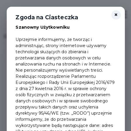
×
Otwór
Zgoda na Ciasteczka
Szanowny Użytkowniku
Home
Syreny alarmowe - Miasto Pruszcz Gdański
Uprzejmie informujemy, że tworząc i
administrując, strony internetowe używamy
technologii służących do zbierania i
przetwarzania danych osobowych w celu
Poradnik bezpieczeństwa
analizowania ruchu na stronach i w Internecie.
Nie personalizujemy wyświetlanych treści.
Realizując rozporządzenie Parlamentu
Informacje dla
Europejskiego i Rady Unii Europejskiej 2016/679
mieszkańcow
z dnia 27 kwietnia 2016 r. w sprawie ochrony
osób fizycznych w związku z przetwarzaniem
danych osobowych i w sprawie swobodnego
Jak postępować w
przepływu takich danych oraz uchylenia
przypadku znalezienia
dyrektywy 95/46/WE (tzw. „RODO”) uprzejmie
informujemy, że do przetwarzania
drona lub jego części?
wykorzystywane będą następujące dane: adres