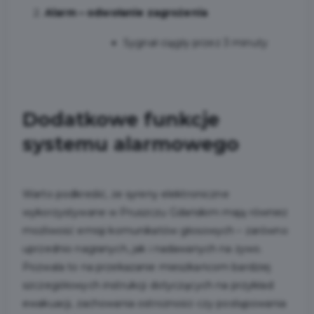
Alarm – odwołanie zagrożenia
Sygnał ciągły przez 3 minuty
Dodatkowe funkcje
systemu alarmowego
Warto podkreślić, że syreny elektroniczne
wykorzystywane w Pruszczu Gdańskim mają również
możliwość emisji komunikatów głosowych – zarówno
uprzednio nagranych, jak i nadawanych na żywo.
Pozwala to na przekazanie mieszkańcom bardziej
szczegółowych instrukcji dotyczących na przykład
ewakuacji, zachowania ostrożności czy postępowania