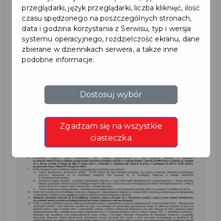
OBWIESZCZENIE
przeglądarki, język przeglądarki, liczba kliknięć, ilość
czasu spędzonego na poszczególnych stronach,
WOJEWODY
data i godzina korzystania z Serwisu, typ i wersja
systemu operacyjnego, rozdzielczość ekranu, dane
zbierane w dziennikach serwera, a także inne
podobne informacje.
Dostosuj wybór
Zgadzam się na wszystkie
ciasteczka