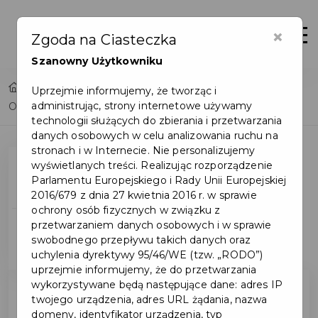
×
Otwór
Zgoda na Ciasteczka
Szanowny Użytkowniku
Home
Uprzejmie informujemy, że tworząc i
administrując, strony internetowe używamy
Obwieszczenie Wojewody - Miasto Pruszcz Gdański
technologii służących do zbierania i przetwarzania
danych osobowych w celu analizowania ruchu na
stronach i w Internecie. Nie personalizujemy
wyświetlanych treści. Realizując rozporządzenie
Obwieszczenie
Parlamentu Europejskiego i Rady Unii Europejskiej
Wojewody
2016/679 z dnia 27 kwietnia 2016 r. w sprawie
ochrony osób fizycznych w związku z
przetwarzaniem danych osobowych i w sprawie
Informacje dotyczące
swobodnego przepływu takich danych oraz
kwalifikacji
uchylenia dyrektywy 95/46/WE (tzw. „RODO”)
uprzejmie informujemy, że do przetwarzania
wykorzystywane będą następujące dane: adres IP
twojego urządzenia, adres URL żądania, nazwa
domeny, identyfikator urządzenia, typ