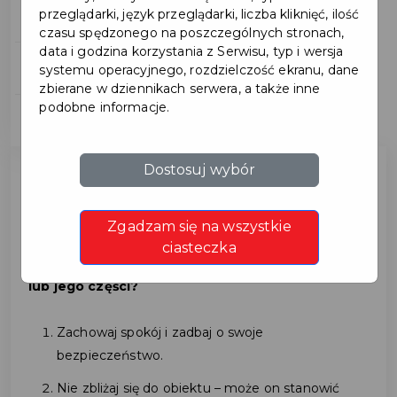
przeglądarki, język przeglądarki, liczba kliknięć, ilość
drona lub jego części?
czasu spędzonego na poszczególnych stronach,
data i godzina korzystania z Serwisu, typ i wersja
Syreny alarmowe
systemu operacyjnego, rozdzielczość ekranu, dane
zbierane w dziennikach serwera, a także inne
podobne informacje.
Kwalifikacja wojskowa
Dostosuj wybór
UWAGA, MIESZKAŃCY!
Zgadzam się na wszystkie
ciasteczka
Jak postępować w przypadku znalezienia drona
lub jego części?
Zachowaj spokój i zadbaj o swoje
bezpieczeństwo.
Nie zbliżaj się do obiektu – może on stanowić