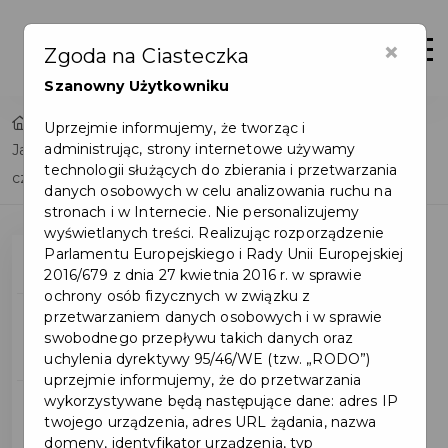
×
Otwór
Zgoda na Ciasteczka
Szanowny Użytkowniku
Home
Uprzejmie informujemy, że tworząc i
administrując, strony internetowe używamy
Jak postępować w przypadku znalezienia drona lub jego
technologii służących do zbierania i przetwarzania
części? - Miasto Pruszcz Gdański
danych osobowych w celu analizowania ruchu na
stronach i w Internecie. Nie personalizujemy
wyświetlanych treści. Realizując rozporządzenie
Parlamentu Europejskiego i Rady Unii Europejskiej
Poradnik bezpieczeństwa
2016/679 z dnia 27 kwietnia 2016 r. w sprawie
ochrony osób fizycznych w związku z
przetwarzaniem danych osobowych i w sprawie
Informacje dla
swobodnego przepływu takich danych oraz
mieszkańcow
uchylenia dyrektywy 95/46/WE (tzw. „RODO”)
uprzejmie informujemy, że do przetwarzania
wykorzystywane będą następujące dane: adres IP
Jak postępować w
twojego urządzenia, adres URL żądania, nazwa
przypadku znalezienia
domeny, identyfikator urządzenia, typ