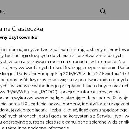
ci
Wydarzenia
O Mieście
Kultura i Sport
 na Ciasteczka
eczna
Programy
Czyste miasto
Zainwes
wny Użytkowniku
zu
Mapa Miasta
Załatw sprawę
Zamówie
ie informujemy, że tworząc i administrując, strony internetow
 technologii służących do zbierania i przetwarzania danych
Ochrona ludności
ch w celu analizowania ruchu na stronach i w Internecie. Nie
lizujemy wyświetlanych treści. Realizując rozporządzenie Par
skiego i Rady Unii Europejskiej 2016/679 z dnia 27 kwietnia 2016
 ochrony osób fizycznych w związku z przetwarzaniem danych
ch i w sprawie swobodnego przepływu takich danych oraz uch
wy 95/46/WE (tzw. „RODO”) uprzejmie informujemy, że do
rzania wykorzystywane będą następujące dane: adres IP twoj
nia, adres URL żądania, nazwa domeny, identyfikator urządzeni
arki, język przeglądarki, liczba kliknięć, ilość czasu spędzonego
Liczba wydarzeń spełniających kr
gólnych stronach, data i godzina korzystania z Serwisu, typ i w
 operacyjnego, rozdzielczość ekranu, dane zbierane w dzienni
, a także inne podobne informacje.