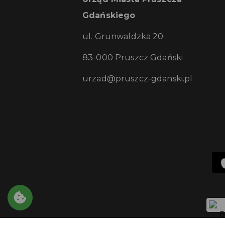
Gdańskiego
ul. Grunwaldzka 20
83-000 Pruszcz Gdański
urzad@pruszcz-gdanski.pl