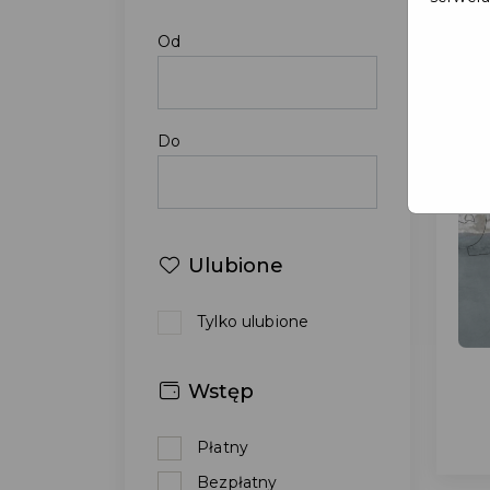
Od
Do
Ulubione
Tylko ulubione
Wstęp
Płatny
Bezpłatny