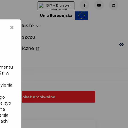
Unia Europejska
×
Fundusze
tuj w Pruszczu
nia publiczne
e
lamentu
 r. w
ylenia
Pokaż archiwalne
ego
a, typ
 na
yteria: 1.
ersja
kach