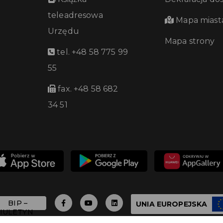
teleadresowa
Mapa miast
Urzędu
Mapa strony
tel. +48 58 775 99
55
fax. +48 58 682
34 51
UNIA EUROPEJSKA