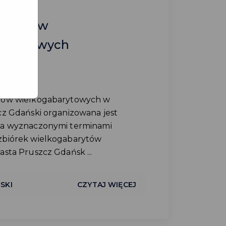
odpadów
barytowych
NALNE
dów wielkogabarytowych w
cz Gdański organizowana jest
za wyznaczonymi terminami
zbiórek wielkogabarytów
sta Pruszcz Gdańsk ...
SKI
CZYTAJ WIĘCEJ