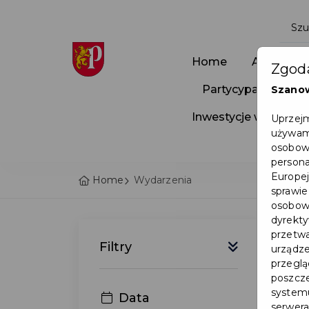
Home
Aktualnoś
Zgoda
Partycypacja Społ
Szano
Inwestycje w Pruszc
Uprzejm
używamy
osobowy
persona
Europej
Home
Wydarzenia
sprawie
osobowy
dyrekty
przetwa
Filtry
urządze
przegląd
poszcze
systemu
Data
serwera