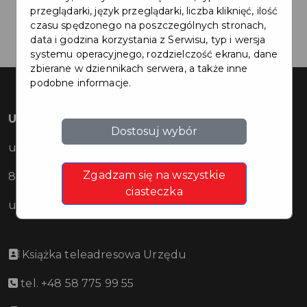
przeglądarki, język przeglądarki, liczba kliknięć, ilość
Wyczyść kryteria wyszukiwania
czasu spędzonego na poszczególnych stronach,
data i godzina korzystania z Serwisu, typ i wersja
systemu operacyjnego, rozdzielczość ekranu, dane
zbierane w dziennikach serwera, a także inne
podobne informacje.
Urząd Miasta Pruszcza Gdańskiego
Dostosuj wybór
ul. Grunwaldzka 20
Zgadzam się na wszystkie
83-000 Pruszcz Gdański
ciasteczka
urzad@pruszcz-gdanski.pl
Książka teleadresowa Urzędu
tel. +48 58 775 99 55