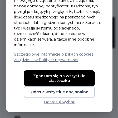
IP twojego urządzenia, adres URL żądania,
nazwa domeny, identyfikator urządzenia, typ
przeglądarki, język przeglądarki, liczba kliknięć,
ilość czasu spędzonego na poszczególnych
stronach, data i godzina korzystania z Serwisu,
8
typ i wersja systemu operacyjnego,
Sierpnia
rozdzielczość ekranu, dane zbierane w
dziennikach serwera, a także inne podobne
2026
informacje.
Szczegółowe informacje o plikach cookies
znajdziesz w Polityce prywatności
Zgadzam się na wszystkie
ciasteczka
Odrzuć wszystkie opcjonalne
Dostosuj wybór