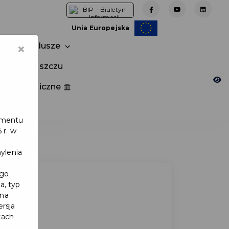
Unia Europejska
×
Fundusze
tuj w Pruszczu
nia publiczne
e
lamentu
 r. w
ylenia
ego
a, typ
 na
ersja
kach