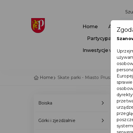
Home
Aktualnoś
Zgoda
Partycypacja Społ
Szano
Inwestycje w Pruszc
Uprzejm
używamy
osobowy
persona
Europej
Home
Skate parki - Miasto Pruszcz Gdańsk
sprawie
osobowy
dyrekty
przetwa
Boiska
urządze
przegląd
poszcze
Górki i zjeżdżalnie
systemu
serwera