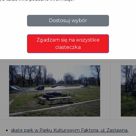
Skate parki
Dostosuj wybór
W Pruszczu Gdańskim znajdzie się także miejsce dla miłoś
na deskorolce, BMX-ie czy wyczynowej jazdy na rolkach. Na
Zgadzam się na wszystkie
można dwa skate parki, poniżej ich lokalizacja:
ciasteczka
skate park przy Centrum Kultury i Sportu, ul. Chopina 34
,
skate park w Parku Kulturowym Faktoria, ul. Zastawna
,