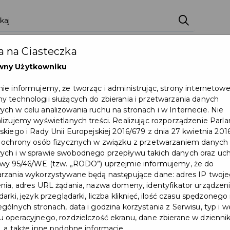
ci
Wydarzenia
O Mieście
Kultura i Sport
 na Ciasteczka
eczna
Programy
Czyste miasto
Zainwes
wny Użytkowniku
zu
Mapa Miasta
Załatw sprawę
Zamówie
ie informujemy, że tworząc i administrując, strony internetow
 technologii służących do zbierania i przetwarzania danych
Ochrona ludności
ch w celu analizowania ruchu na stronach i w Internecie. Nie
lizujemy wyświetlanych treści. Realizując rozporządzenie Par
skiego i Rady Unii Europejskiej 2016/679 z dnia 27 kwietnia 2016
i
 ochrony osób fizycznych w związku z przetwarzaniem danych
ch i w sprawie swobodnego przepływu takich danych oraz uch
wy 95/46/WE (tzw. „RODO”) uprzejmie informujemy, że do
rzania wykorzystywane będą następujące dane: adres IP twoj
nia, adres URL żądania, nazwa domeny, identyfikator urządzeni
arki, język przeglądarki, liczba kliknięć, ilość czasu spędzonego
SKATE PARKI
gólnych stronach, data i godzina korzystania z Serwisu, typ i w
 operacyjnego, rozdzielczość ekranu, dane zbierane w dzienni
, a także inne podobne informacje.