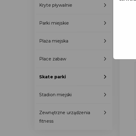
Kryte pływalnie
Parki miejskie
Plaża miejska
Place zabaw
Skate parki
Stadion miejski
Zewnętrzne urządzenia
fitness