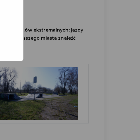
ników sportów ekstremalnych: jazdy
 terenie naszego miasta znaleźć