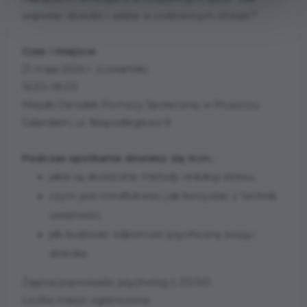
wspierać dziecko i siebie w codziennym stresie?".
Czas i miejsce:
21 maja 2026 r. (czwartek)
16:30–18:00
Miejski Ośrodek Pomocy Społecznej w Pruszczu
Gdańskim, ul. Niepodległości 9
Podczas spotkania dowiesz się m.in.:
jakie są skuteczne metody redukcji stresu,
czym jest mindfulness i jak korzystać z technik
uważności,
jak budować odporność psychiczną swoją i
dziecka.
Zajęcia poprowadzi psycholog z ZSOiO.
Liczba miejsc ograniczona