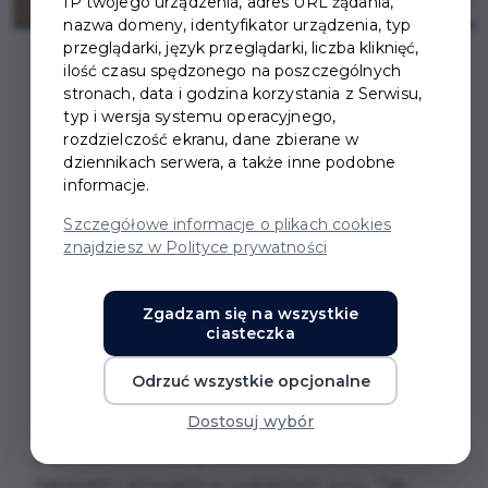
IP twojego urządzenia, adres URL żądania,
nazwa domeny, identyfikator urządzenia, typ
przeglądarki, język przeglądarki, liczba kliknięć,
ilość czasu spędzonego na poszczególnych
stronach, data i godzina korzystania z Serwisu,
typ i wersja systemu operacyjnego,
rozdzielczość ekranu, dane zbierane w
SPOTKANIE DLA
dziennikach serwera, a także inne podobne
informacje.
RODZICÓW DZIECI I
Szczegółowe informacje o plikach cookies
znajdziesz w Polityce prywatności
MŁODZIEŻY W MOPS W
PRUSZCZU GDAŃSKIM
Zgadzam się na wszystkie
ciasteczka
Miejski Ośrodek Pomocy Społecznej w Pruszczu
Odrzuć wszystkie opcjonalne
Gdańskim zaprasza rodziców dzieci i młodzieży na
Dostosuj wybór
wyjątkowe spotkanie poświęcone dobrostanowi
psychicznemu oraz sposobom radzenia sobie z
napięciem i emocjami w codziennym życiu "Jak