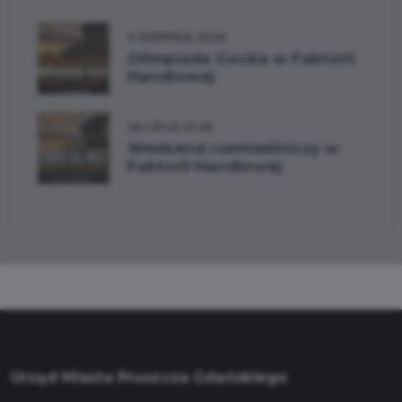
2 SIERPNIA 2026
Olimpiada Gocka w Faktorii
Handlowej
26 LIPCA 2026
Weekend rzemieślniczy w
Faktorii Handlowej
Urząd Miasta Pruszcza Gdańskiego