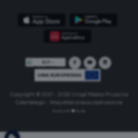
UNIA EUROPEJSKA
Copyright © 2021 - 2026 Urząd Miasta Pruszcza
Gdańskiego - Wszystkie prawa zastrzeżone
Build with
by qb