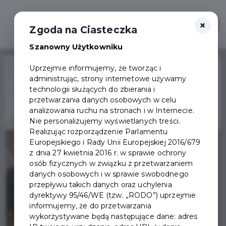
×
Otwór
Zgoda na Ciasteczka
Szanowny Użytkowniku
Home
Wydarzenia
Uprzejmie informujemy, że tworząc i
Spotkanie dla rodziców dzieci i młodzieży w MOPS w
administrując, strony internetowe używamy
Wydarzenie już się
technologii służących do zbierania i
Pruszczu Gdańskim
zakończyło
przetwarzania danych osobowych w celu
analizowania ruchu na stronach i w Internecie.
Nie personalizujemy wyświetlanych treści.
Realizując rozporządzenie Parlamentu
Europejskiego i Rady Unii Europejskiej 2016/679
z dnia 27 kwietnia 2016 r. w sprawie ochrony
osób fizycznych w związku z przetwarzaniem
danych osobowych i w sprawie swobodnego
przepływu takich danych oraz uchylenia
dyrektywy 95/46/WE (tzw. „RODO”) uprzejmie
informujemy, że do przetwarzania
wykorzystywane będą następujące dane: adres