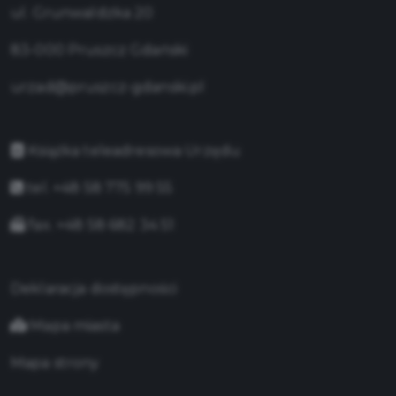
ul. Grunwaldzka 20
83-000 Pruszcz Gdański
urzad@pruszcz-gdanski.pl
Książka teleadresowa Urzędu
tel. +48 58 775 99 55
fax. +48 58 682 34 51
Deklaracja dostępności
Mapa miasta
Mapa strony