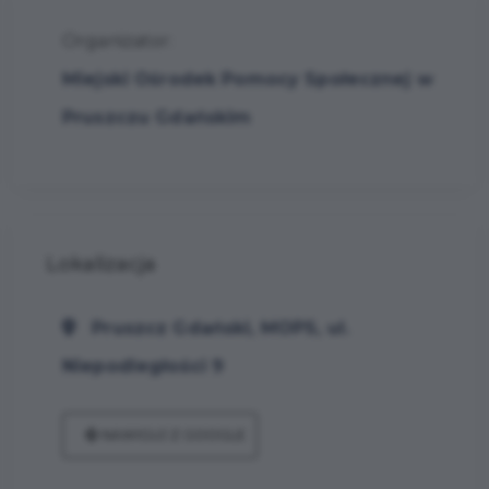
Organizator:
Miejski Ośrodek Pomocy Społecznej w
Pruszczu Gdańskim
Lokalizacja
Pruszcz Gdański, MOPS, ul.
Niepodległości 9
NAWIGUJ Z GOOGLE