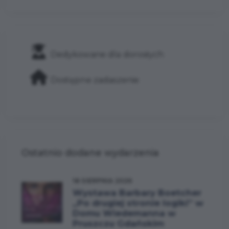
Dedykowane dla dorosłych
Dostępne zadaszenie
Ostatnio dodane wydarzenia
18 SIERPNIA 2026
Wystawa Barbary Boetcher
„Po drugiej stronie logiki” w
Domu Wiedemanna w
Pruszczu Gdańskim