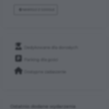
NAWIGUJ Z GOOGLE
Dedykowane dla dorosłych
Parking dla gości
Dostępne zadaszenie
Ostatnio dodane wydarzenia