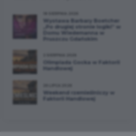
18 SIERPNIA 2026
Wystawa Barbary Boetcher
„Po drugiej stronie logiki” w
Domu Wiedemanna w
Pruszczu Gdańskim
2 SIERPNIA 2026
Olimpiada Gocka w Faktorii
Handlowej
26 LIPCA 2026
Weekend rzemieślniczy w
Faktorii Handlowej