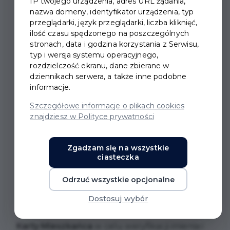
IP twojego urządzenia, adres URL żądania,
nazwa domeny, identyfikator urządzenia, typ
przeglądarki, język przeglądarki, liczba kliknięć,
ilość czasu spędzonego na poszczególnych
stronach, data i godzina korzystania z Serwisu,
BAL SENIORA 2026
typ i wersja systemu operacyjnego,
rozdzielczość ekranu, dane zbierane w
dziennikach serwera, a także inne podobne
Zapraszamy na Bal Seniora, który odbędzie się
informacje.
10 czerwca 2026 r. w hali Zespołu Szkół
Ogólnokształcących nr 1 w Pruszczu
Szczegółowe informacje o plikach cookies
znajdziesz w Polityce prywatności
Gdańskim
(ul. Niemcewicza 1).
Udział w balu jest
bezpłatny
, jednak aby wziąć
Zgadzam się na wszystkie
ciasteczka
w nim udział, należy wcześniej odebrać
zaproszenie. Zaproszenia można otrzymać
Odrzuć wszystkie opcjonalne
bezpłatnie w biurze podawczym Urzędu
Dostosuj wybór
Miasta Pruszcza Gdańskiego (parter, ul.
Grunwaldzka 20) po okazaniu
Pruszczańskiej
Karty Mieszkańca
w celu weryfikacji imienia i