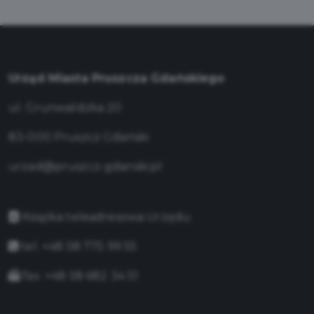
Urząd Miasta Pruszcza Gdańskiego
ul. Grunwaldzka 20
83-000 Pruszcz Gdański
urzad@pruszcz-gdanski.pl
Książka teleadresowa Urzędu
tel. +48 58 775 99 55
fax. +48 58 682 34 51