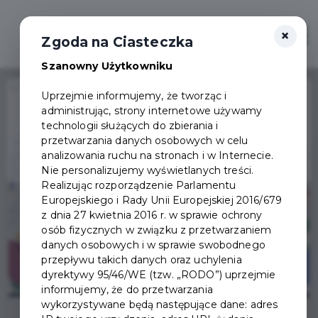
×
Otwór
Zgoda na Ciasteczka
Szanowny Użytkowniku
Home
Wydarzenia
Bal seniora 2026
Uprzejmie informujemy, że tworząc i
administrując, strony internetowe używamy
Wydarzenie już się
technologii służących do zbierania i
zakończyło
przetwarzania danych osobowych w celu
analizowania ruchu na stronach i w Internecie.
Nie personalizujemy wyświetlanych treści.
Realizując rozporządzenie Parlamentu
Europejskiego i Rady Unii Europejskiej 2016/679
z dnia 27 kwietnia 2016 r. w sprawie ochrony
osób fizycznych w związku z przetwarzaniem
danych osobowych i w sprawie swobodnego
przepływu takich danych oraz uchylenia
dyrektywy 95/46/WE (tzw. „RODO”) uprzejmie
informujemy, że do przetwarzania
wykorzystywane będą następujące dane: adres