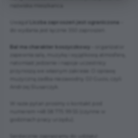
nazwiska mieszkańca.
Uwaga!
Liczba zaproszeń jest ograniczona
–
do wydania jest łącznie 350 zaproszeń.
Bal ma charakter koszyczkowy
– organizator
zapewnia salę, muzykę i wyjątkową atmosferę,
natomiast jedzenie i napoje uczestnicy
przynoszą we własnym zakresie. O oprawę
muzyczną zadba niezawodny DJ Gucio, czyli
Andrzej Ślusarczyk.
W razie pytań prosimy o kontakt pod
numerem +48 58 775 99 55 (czynne w
godzinach pracy urzędu).
Serdecznie zapraszamy do udziału!