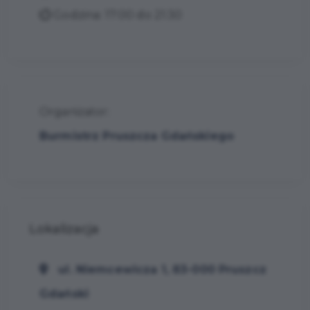
Godzina: 17:00 do 21:30
Organizator:
Burmistrz Pruszcza Gdańskiego
Lokalizacja
ul. Niemcewicza 1, 83-000 Pruszcz
Gdański