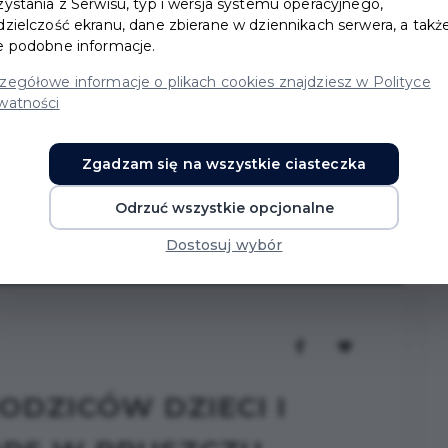
zystania z Serwisu, typ i wersja systemu operacyjnego,
dzielczość ekranu, dane zbierane w dziennikach serwera, a takż
e podobne informacje.
zegółowe informacje o plikach cookies znajdziesz w Polityce
watności
Zgadzam się na wszystkie ciasteczka
Odrzuć wszystkie opcjonalne
Dostosuj wybór
ODZICÓW DZIECI I