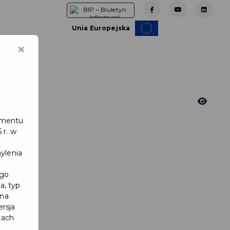
Unia Europejska
×
ia
na
e
lamentu
 r. w
a
ylenia
zne
ego
a, typ
 na
ersja
kach