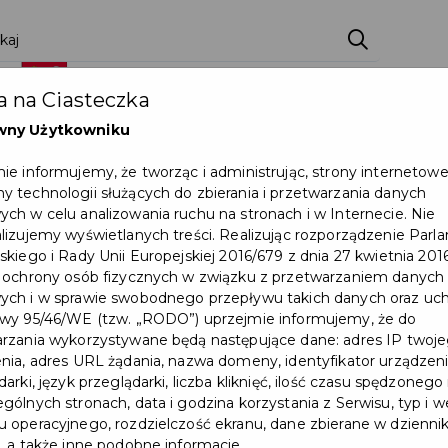
Home
Aktualności
Wydarzen
 na Ciasteczka
O Mieście
Kultura i Sport
wny Użytkowniku
Fundusze
Partycypacja Społecz
ie informujemy, że tworząc i administrując, strony internetow
 technologii służących do zbierania i przetwarzania danych
Programy
Czyste miasto
ch w celu analizowania ruchu na stronach i w Internecie. Nie
lizujemy wyświetlanych treści. Realizując rozporządzenie Par
Zainwestuj w Pruszczu
skiego i Rady Unii Europejskiej 2016/679 z dnia 27 kwietnia 2016
 ochrony osób fizycznych w związku z przetwarzaniem danych
Inwestycje w Pruszczu
Mapa Miast
ch i w sprawie swobodnego przepływu takich danych oraz uch
wy 95/46/WE (tzw. „RODO”) uprzejmie informujemy, że do
Załatw sprawę
Zamówienia public
rzania wykorzystywane będą następujące dane: adres IP twoj
nia, adres URL żądania, nazwa domeny, identyfikator urządzeni
Ochrona ludności
arki, język przeglądarki, liczba kliknięć, ilość czasu spędzonego
gólnych stronach, data i godzina korzystania z Serwisu, typ i w
 operacyjnego, rozdzielczość ekranu, dane zbierane w dzienni
, a także inne podobne informacje.