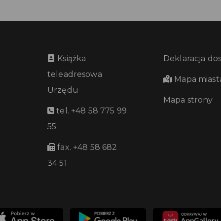
Książka
Deklaracja do
teleadresowa
Mapa miast
Urzędu
Mapa strony
tel. +48 58 775 99
55
fax. +48 58 682
34 51