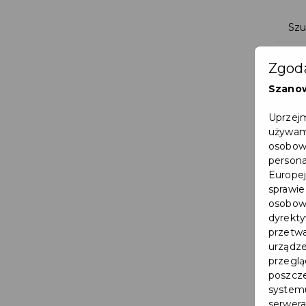
Zgoda
Szano
Uprzejm
używamy
osobowy
persona
Europej
sprawie
osobowy
dyrekty
przetwa
urządze
przegląd
poszcze
systemu
serwera