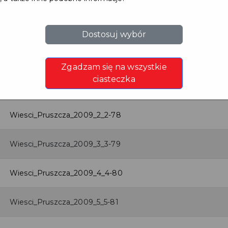
Dostosuj wybór
Nazwa pliku
Zgadzam się na wszystkie
ciasteczka
Wiesci_Pruszcza_2009_1_1-77
Wiesci_Pruszcza_2009_2_2-78
Wiesci_Pruszcza_2009_3_3-79
Wiesci_Pruszcza_2009_4_4-80
Wiesci_Pruszcza_2009_5_5-81