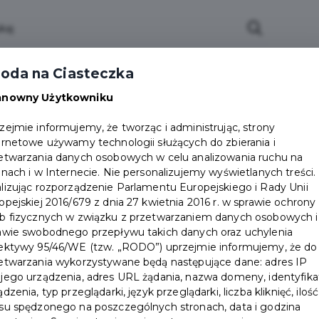
ci
Wydarzenia
O Mieście
Kultura i Sport
oda na Ciasteczka
eczna
Programy
Czyste miasto
Zainwes
anowny Użytkowniku
zu
Mapa Miasta
Załatw sprawę
Zamówie
zejmie informujemy, że tworząc i administrując, strony
ernetowe używamy technologii służących do zbierania i
Ochrona ludności
etwarzania danych osobowych w celu analizowania ruchu na
onach i w Internecie. Nie personalizujemy wyświetlanych treści.
ał SMS: bilet wizytowy i związany z nim obyczaj"
lizując rozporządzenie Parlamentu Europejskiego i Rady Unii
opejskiej 2016/679 z dnia 27 kwietnia 2016 r. w sprawie ochrony
Wydarzenie już się zakończył
b fizycznych w związku z przetwarzaniem danych osobowych i
awie swobodnego przepływu takich danych oraz uchylenia
ektywy 95/46/WE (tzw. „RODO”) uprzejmie informujemy, że do
etwarzania wykorzystywane będą następujące dane: adres IP
jego urządzenia, adres URL żądania, nazwa domeny, identyfika
ądzenia, typ przeglądarki, język przeglądarki, liczba kliknięć, ilość
su spędzonego na poszczególnych stronach, data i godzina