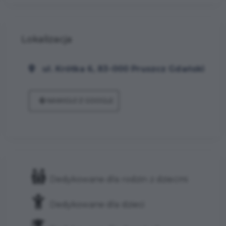
Lokalizacja
ul. Krótka 6, 83-000 Pruszcz Gdański
NAWIGUJ Z GOOGLE
Dedykowane dla rodzin z dziećmi
Dedykowane dla dzieci