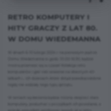
RETRO KOMPUTERY I
HITY GRACZY Z LAT 80.
W DOMU WIEDEMANNA
W dniach 6-10 lutego 2024 r. na pierwszym piętrze
Domu Wiedemanna w godz. 10:00-16:30, będzie
można przenieść się w czasie! Kolekcja retro
komputerów i gier robi wrażenie na obecnych 40-
latkach i... ich dzieciach, które dotąd prawdopodobnie
nigdy nie widziały tego typu sprzętu.
W ramach wydarzenia będzie można obejrzeć stare
komputery, posłuchać o początkach ich powstania, a
przede wszystkim spróbować swoich sił w retro