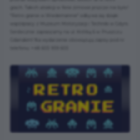
grach. Takich atrakcji w ferie zimowe jeszcze nie było!
"Retro granie w Wiedemannie" odbywa się dzięki
współpracy z Muzeum Motoryzacji i Techniki w Gdyni.
Serdecznie zapraszamy na ul. Krótką 6 w Pruszczu
Gdańskim! Na wydarzenie obowiązują zapisy pod nr
telefonu: +48 603 939 603