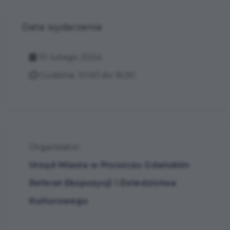
Data wydarzenia
10 lutego 2024
Godzina: 10:00 do 16:30
Organizator:
Urząd Miasta w Pruszczu Gdańskim
Referat Ekspozycji i Dziedzictwa
Kulturowego