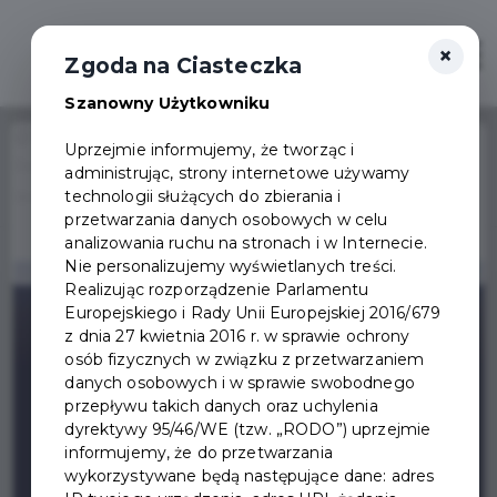
×
Otwór
Zgoda na Ciasteczka
Szanowny Użytkowniku
Home
Wydarzenia
Uprzejmie informujemy, że tworząc i
Retro komputery i hity graczy z lat 80. w Domu
administrując, strony internetowe używamy
Wydarzenie już się
technologii służących do zbierania i
Wiedemanna
zakończyło
przetwarzania danych osobowych w celu
analizowania ruchu na stronach i w Internecie.
Nie personalizujemy wyświetlanych treści.
Realizując rozporządzenie Parlamentu
Europejskiego i Rady Unii Europejskiej 2016/679
z dnia 27 kwietnia 2016 r. w sprawie ochrony
osób fizycznych w związku z przetwarzaniem
danych osobowych i w sprawie swobodnego
przepływu takich danych oraz uchylenia
dyrektywy 95/46/WE (tzw. „RODO”) uprzejmie
informujemy, że do przetwarzania
wykorzystywane będą następujące dane: adres