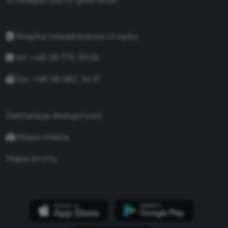
Książka teleadresowa Urzędu
tel. +48 58 775 99 55
fax. +48 58 682 34 51
Deklaracja dostępności
Mapa miasta
Mapa strony