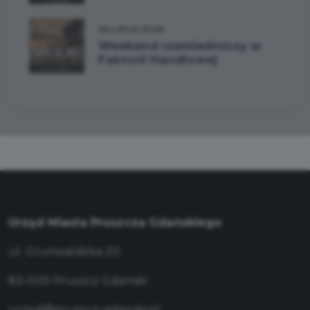
26 LIPCA 2026
Weekend rzemieślniczy w
Faktorii Handlowej
Urząd Miasta Pruszcza Gdańskiego
ul. Grunwaldzka 20
83-000 Pruszcz Gdański
urzad@pruszcz-gdanski.pl