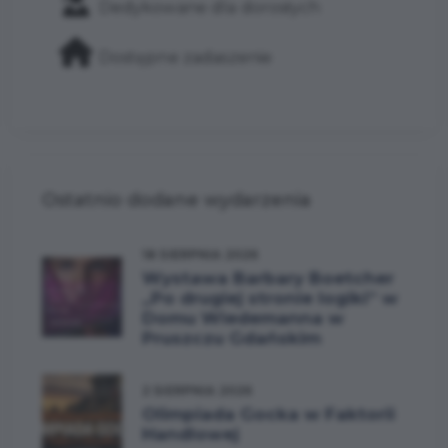
Dedykowane dla dorosłych
Dostępne zadaszenie
Ostatnio dodane wydarzenia
18 SIERPNIA 2026
Wystawa Barbary Boetcher
„Po drugiej stronie logiki” w
Domu Wiedemanna w
Pruszczu Gdańskim
2 SIERPNIA 2026
Olimpiada Gocka w Faktorii
Handlowej