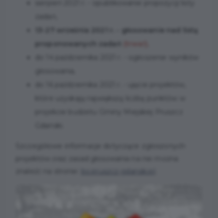
sierpień 2021 r. - opublikowanie propozycji listy
zadań,
13-27 września 2021 r. - głosowanie nad listą
proponowanych zadań
(trwa!),
do 14 października 2021 r. - ogłoszenie wyników
głosowania,
do 16 października 2021 r. - ujęcie projektów,
które uzyskają największą liczbę punktów w
projekcie budżetu Gminy Miejskiej Pruszcz
Gdański.
Szczegółowe informacje dotyczące zgłoszonych
projektów oraz zasad głosowania na nie można
znaleźć na stronie:
bo.pruszcz-gdanski.pl
.