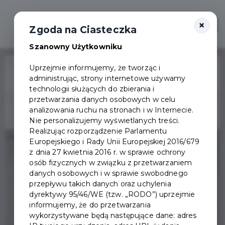
×
Otwór
Zgoda na Ciasteczka
Szanowny Użytkowniku
Home
Wydarzenia
Budżet Obywatelski na 2022
Uprzejmie informujemy, że tworząc i
administrując, strony internetowe używamy
Wydarzenie już się
technologii służących do zbierania i
zakończyło
przetwarzania danych osobowych w celu
analizowania ruchu na stronach i w Internecie.
Nie personalizujemy wyświetlanych treści.
Realizując rozporządzenie Parlamentu
Europejskiego i Rady Unii Europejskiej 2016/679
z dnia 27 kwietnia 2016 r. w sprawie ochrony
osób fizycznych w związku z przetwarzaniem
danych osobowych i w sprawie swobodnego
przepływu takich danych oraz uchylenia
dyrektywy 95/46/WE (tzw. „RODO”) uprzejmie
informujemy, że do przetwarzania
wykorzystywane będą następujące dane: adres