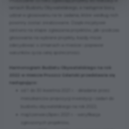
Pruszczanie co roku zgłaszają projekty do realizacji w
ramach Budżetu Obywatelskiego, a następnie biorą
udział w głosowaniu na te zadania, które według nich
powinny zostać zrealizowane. Dzięki inicjatywie
zarówno na etapie zgłaszania projektów, jak i podczas
głosowania na wybrane projekty, każdy może
zdecydować o zmianach w mieście i poprawie
warunków życia całej społeczności.
Harmonogram Budżetu Obywatelskiego na rok
2022 w mieście Pruszcz Gdański przedstawia się
następująco:
od 1 do 30 kwietnia 2021 r. - składanie przez
mieszkańców propozycji inwestycji i zadań do
budżetu obywatelskiego na rok 2022,
maj/czerwiec/lipiec 2021 r. - weryfikacja
zgłoszonych projektów,