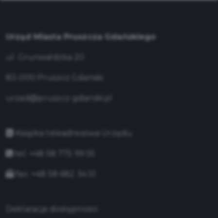
Urząd Miasta Pruszcza Gdańskiego
ul. Grunwaldzka 20
83-000 Pruszcz Gdański
urzad@pruszcz-gdanski.pl
Książka teleadresowa Urzędu
tel. +48 58 775 99 55
fax. +48 58 682 34 51
Deklaracja dostępności