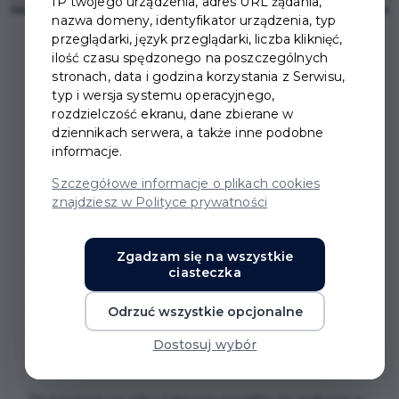
IP twojego urządzenia, adres URL żądania,
nazwa domeny, identyfikator urządzenia, typ
przeglądarki, język przeglądarki, liczba kliknięć,
ilość czasu spędzonego na poszczególnych
stronach, data i godzina korzystania z Serwisu,
typ i wersja systemu operacyjnego,
rozdzielczość ekranu, dane zbierane w
BUDŻET OBYWATELSKI
dziennikach serwera, a także inne podobne
informacje.
NA 2022
Szczegółowe informacje o plikach cookies
znajdziesz w Polityce prywatności
Budżet Obywatelski daje każdemu mieszkańcowi
Pruszcza Gdańskiego możliwość bezpośredniego
Zgadzam się na wszystkie
wpływu na to, jakie działania lub inwestycje zostaną
ciasteczka
zrealizowane w roku następnym. Wszystko to w
ramach wyodrębnionej z budżetu Projekty
Odrzuć wszystkie opcjonalne
realizowane są zatem przez samorząd w oparciu o
Dostosuj wybór
pomysły mieszkańców.