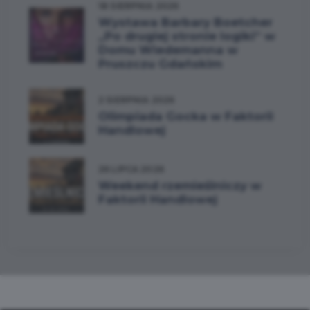
18 SIERPNIA 2026
Wystawa Barbary Boetcher
„Po drugiej stronie logiki” w
Domu Wiedemanna w
Pruszczu Gdańskim
2 SIERPNIA 2026
Olimpiada Gocka w Faktorii
Handlowej
26 LIPCA 2026
Weekend rzemieślniczy w
Faktorii Handlowej