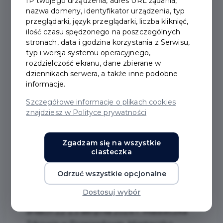
IP twojego urządzenia, adres URL żądania,
nazwa domeny, identyfikator urządzenia, typ
przeglądarki, język przeglądarki, liczba kliknięć,
ilość czasu spędzonego na poszczególnych
stronach, data i godzina korzystania z Serwisu,
typ i wersja systemu operacyjnego,
rozdzielczość ekranu, dane zbierane w
dziennikach serwera, a także inne podobne
informacje.
Bezpłatne badania
Szczegółowe informacje o plikach cookies
i konsultacje lekarskie
znajdziesz w Polityce prywatności
w Miasteczku Zdrowia
Zgadzam się na wszystkie
w Przejazdowie
ciasteczka
#ZDROWIE
Odrzuć wszystkie opcjonalne
Dostosuj wybór
Zachęcamy Pruszczan do odwiedzenia w
dniach 22-23 sierpnia 2026 r. Miasteczka