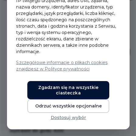
IP twojego urządzenia, adres URL żądania,
nazwa domeny, identyfikator urządzenia, typ
przeglądarki, język przeglądarki, liczba kliknięć,
ilość czasu spędzonego na poszczególnych
stronach, data i godzina korzystania z Serwisu,
typ i wersja systemu operacyjnego,
ZBIÓRKA ODPADÓW
rozdzielczość ekranu, dane zbierane w
dziennikach serwera, a także inne podobne
WIELKOGABARYTOWYCH
informacje.
Szczegółowe informacje o plikach cookies
W roku 2026 zaplanowano zbiórki w
znajdziesz w Polityce prywatności
następujących terminach:
28 marca 2026 r.
(sobota)
Zgadzam się na wszystkie
ciasteczka
27 czerwca 2026 r.
(sobota)
26 września 2026 r.
(sobota)
Odrzuć wszystkie opcjonalne
12 grudnia 2026 r.
(sobota)
Dostosuj wybór
W wyznaczone dni zbiórki, odpady należy
wystawić do godz. 6:00.