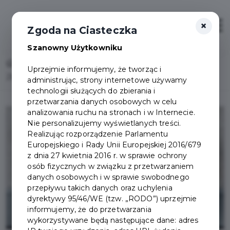
×
Otwór
Zgoda na Ciasteczka
Szanowny Użytkowniku
Home
Wydarzenia
Uprzejmie informujemy, że tworząc i
Zbiórka odpadów wielkogabarytowych
administrując, strony internetowe używamy
technologii służących do zbierania i
przetwarzania danych osobowych w celu
analizowania ruchu na stronach i w Internecie.
Nie personalizujemy wyświetlanych treści.
Realizując rozporządzenie Parlamentu
Europejskiego i Rady Unii Europejskiej 2016/679
z dnia 27 kwietnia 2016 r. w sprawie ochrony
osób fizycznych w związku z przetwarzaniem
danych osobowych i w sprawie swobodnego
przepływu takich danych oraz uchylenia
dyrektywy 95/46/WE (tzw. „RODO”) uprzejmie
informujemy, że do przetwarzania
wykorzystywane będą następujące dane: adres