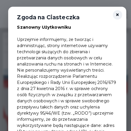
×
Otwór
Zgoda na Ciasteczka
Szanowny Użytkowniku
Home
Wydarzenia
Uprzejmie informujemy, że tworząc i
Solidarność cukrowników - spotkanie autorskie z Marią i
administrując, strony internetowe używamy
Wydarzenie już się
technologii służących do zbierania i
Andrzejem Perlakami
zakończyło
przetwarzania danych osobowych w celu
analizowania ruchu na stronach i w Internecie.
Nie personalizujemy wyświetlanych treści.
Realizując rozporządzenie Parlamentu
Europejskiego i Rady Unii Europejskiej 2016/679
z dnia 27 kwietnia 2016 r. w sprawie ochrony
osób fizycznych w związku z przetwarzaniem
danych osobowych i w sprawie swobodnego
przepływu takich danych oraz uchylenia
dyrektywy 95/46/WE (tzw. „RODO”) uprzejmie
informujemy, że do przetwarzania
wykorzystywane będą następujące dane: adres