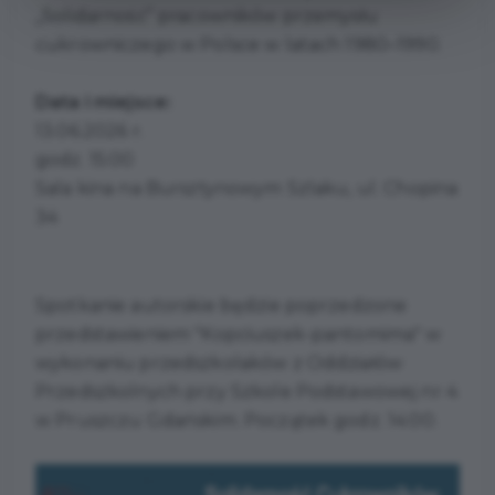
„Solidarność” pracowników przemysłu
cukrowniczego w Polsce w latach 1980–1990.
Data i miejsce:
13.06.2026 r.
godz. 15:00
Sala kina na Bursztynowym Szlaku, ul. Chopina
34
Spotkanie autorskie będzie poprzedzone
przedstawieniem "Kopciuszek-pantomima" w
wykonaniu przedszkolaków z Oddziałów
Przedszkolnych przy Szkole Podstawowej nr 4
w Pruszczu Gdańskim. Początek godz. 14:00.