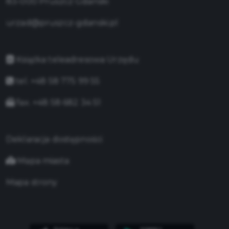
83-000 Pruszcz Gdański
urzad@pruszcz-gdanski.pl
Książka teleadresowa Urzędu
tel. +48 58 775 99 55
fax. +48 58 682 34 51
Deklaracja dostępności
Mapa miasta
Mapa strony