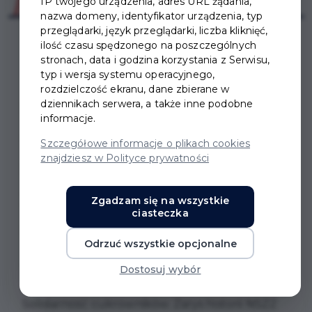
IP twojego urządzenia, adres URL żądania,
nazwa domeny, identyfikator urządzenia, typ
przeglądarki, język przeglądarki, liczba kliknięć,
ilość czasu spędzonego na poszczególnych
stronach, data i godzina korzystania z Serwisu,
typ i wersja systemu operacyjnego,
rozdzielczość ekranu, dane zbierane w
SOLIDARNOŚĆ
dziennikach serwera, a także inne podobne
informacje.
CUKROWNIKÓW -
Szczegółowe informacje o plikach cookies
znajdziesz w Polityce prywatności
SPOTKANIE AUTORSKIE
Z MARIĄ I ANDRZEJEM
Zgadzam się na wszystkie
ciasteczka
PERLAKAMI
Odrzuć wszystkie opcjonalne
W sobotę, 13 czerwca 2026 r. odbędzie się
Dostosuj wybór
promocja książki Marii i Andrzeja Perlaków pt.
Solidarność cukrowników. Zarys historii NSZZ