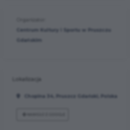
Organizator:
Centrum Kultury i Sportu w Pruszczu
Gdańskim
Lokalizacja
Chopina 34, Pruszcz Gdański, Polska
NAWIGUJ Z GOOGLE