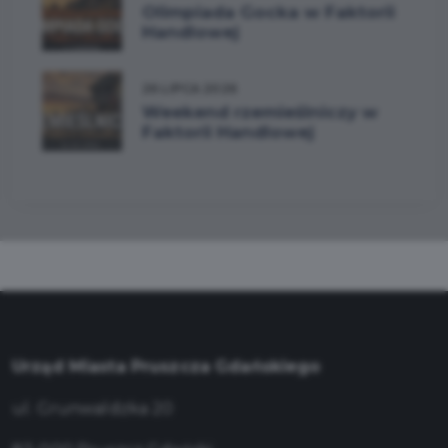
Olimpiada Gocka w Faktorii
Handlowej
26 LIPCA 2026
Weekend rzemieślniczy w
Faktorii Handlowej
Urząd Miasta Pruszcza Gdańskiego
ul. Grunwaldzka 20