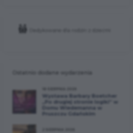
Dedykowane dla rodzin z dziećmi
Ostatnio dodane wydarzenia
18 SIERPNIA 2026
Wystawa Barbary Boetcher
„Po drugiej stronie logiki” w
Domu Wiedemanna w
Pruszczu Gdańskim
2 SIERPNIA 2026