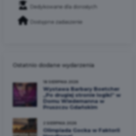
Dedykowane dla dorosłych
Dostępne zadaszenie
Ostatnio dodane wydarzenia
18 SIERPNIA 2026
Wystawa Barbary Boetcher
„Po drugiej stronie logiki” w
Domu Wiedemanna w
Pruszczu Gdańskim
2 SIERPNIA 2026
Olimpiada Gocka w Faktorii