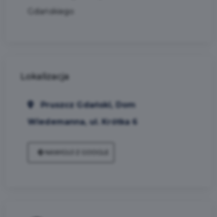
Gdańskiego
Lokalizacja
Pruszcz Gdański, Dom
Wiedemanna, ul. Krótka 6
NAWIGUJ Z GOOGLE