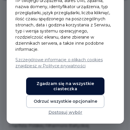
IP twojego urządzenia, adres URL żądania,
nazwa domeny, identyfikator urządzenia, typ
przeglądarki, język przeglądarki, liczba kliknięć,
ilość czasu spędzonego na poszczególnych
stronach, data i godzina korzystania z Serwisu,
typ i wersja systemu operacyjnego,
MUZYCZNE WIECZORY U
rozdzielczość ekranu, dane zbierane w
dziennikach serwera, a także inne podobne
WIEDEMANNA
informacje.
Szczegółowe informacje o plikach cookies
Dom Wiedemanna w Pruszczu Gdańskim przy ul.
znajdziesz w Polityce prywatności
Krótkiej 6 zaprasza na koncerty z cyklu "Muzyczne
wieczory u Wiedemanna". Koordynator artystyczny
Zgadzam się na wszystkie
cyklu: Maciej Kacprzak.
ciasteczka
Odrzuć wszystkie opcjonalne
21 marca 2026 r. godz. 18:00
Poetyka strun
Dostosuj wybór
Carlos Pena Montoya - harfa
I harfista Polskiej Filharmonii Bałtyckiej