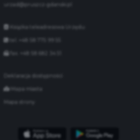
urzad@pruszcz-gdanski.pl
Książka teleadresowa Urzędu
tel. +48 58 775 99 55
fax. +48 58 682 34 51
Deklaracja dostępności
Mapa miasta
Mapa strony