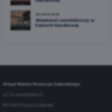
Handlowej
26 LIPCA 2026
Weekend rzemieślniczy w
Faktorii Handlowej
Urząd Miasta Pruszcza Gdańskiego
ul. Grunwaldzka 20
83-000 Pruszcz Gdański