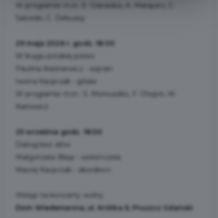
W programie m.in. E. Granados, A. Marquez, C.
Salzedo, C. Debussy
29 maja 2026 r. godz. 18:00
W kręgu polskiej pieśni
Paulina Araśniewicz - sopran
Iwona Kacprzak - gitara
W programie m.in.: S. Moniuszko, F. Chopin, M.
Karłowicz
25 września godz. 18:00
Dialog bez słów
Małgorzata Bleja - wiolonczela
Maciej Kacprzak - akordeon
Wstęp na koncerty wolny.
Dom Wiedemanna, ul. Krótka 6, Pruszcz Gdański