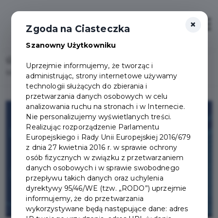
×
Otwór
Zgoda na Ciasteczka
Szanowny Użytkowniku
Home
Wydarzenia
Uprzejmie informujemy, że tworząc i
Muzyczne wieczory u Wiedemanna
administrując, strony internetowe używamy
technologii służących do zbierania i
przetwarzania danych osobowych w celu
analizowania ruchu na stronach i w Internecie.
Nie personalizujemy wyświetlanych treści.
Realizując rozporządzenie Parlamentu
Europejskiego i Rady Unii Europejskiej 2016/679
z dnia 27 kwietnia 2016 r. w sprawie ochrony
osób fizycznych w związku z przetwarzaniem
danych osobowych i w sprawie swobodnego
przepływu takich danych oraz uchylenia
dyrektywy 95/46/WE (tzw. „RODO”) uprzejmie
informujemy, że do przetwarzania
wykorzystywane będą następujące dane: adres