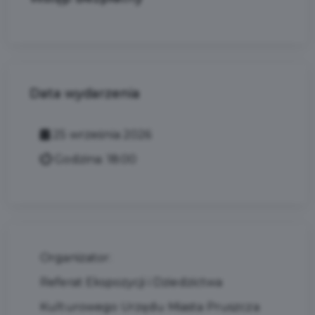
Data wydarzenia
25 września 2026
Godzina: 18:00
Organizator:
Referat Ekspozycji i Dziedzictwa
Kulturowego Urzędu Miasta Pruszcza