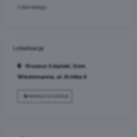
Gdańskiego
Lokalizacja
Pruszcz Gdański, Dom
Wiedemanna, ul. Krótka 6
NAWIGUJ Z GOOGLE