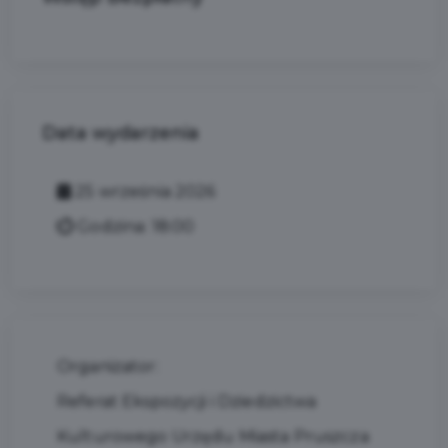
Data wydarzenia
25 września 2026
Godzina: 18:00
Organizator:
Referat Ekspozycji i Dziedzictwa
Kulturowego Urzędu Miasta Pruszcza