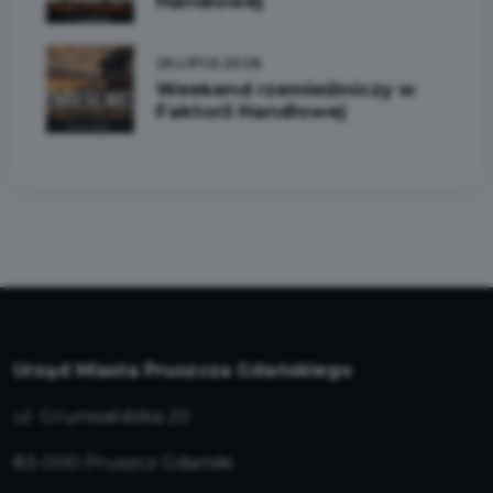
Handlowej
26 LIPCA 2026
Weekend rzemieślniczy w
Faktorii Handlowej
Urząd Miasta Pruszcza Gdańskiego
ul. Grunwaldzka 20
83-000 Pruszcz Gdański