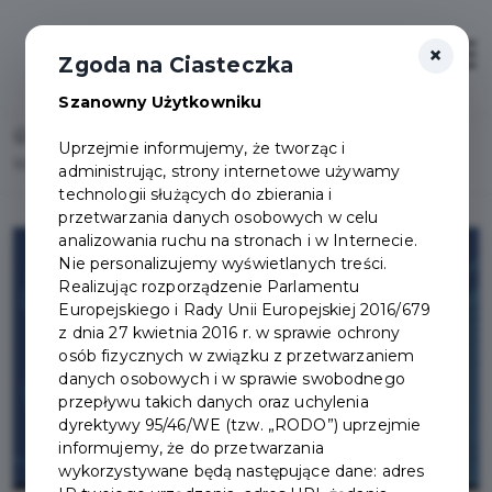
×
Otwór
Zgoda na Ciasteczka
Szanowny Użytkowniku
Home
Wydarzenia
Uprzejmie informujemy, że tworząc i
Muzyczne wieczory u Wiedemanna
administrując, strony internetowe używamy
technologii służących do zbierania i
przetwarzania danych osobowych w celu
analizowania ruchu na stronach i w Internecie.
Nie personalizujemy wyświetlanych treści.
Realizując rozporządzenie Parlamentu
Europejskiego i Rady Unii Europejskiej 2016/679
z dnia 27 kwietnia 2016 r. w sprawie ochrony
osób fizycznych w związku z przetwarzaniem
danych osobowych i w sprawie swobodnego
przepływu takich danych oraz uchylenia
dyrektywy 95/46/WE (tzw. „RODO”) uprzejmie
informujemy, że do przetwarzania
wykorzystywane będą następujące dane: adres