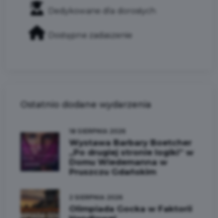
Dedykowane dla dorosłych
Dostępne zadaszenie
Ostatnio dodane wydarzenia
18 SIERPNIA 2026
Wystawa Barbary Boetcher
„Po drugiej stronie logiki” w
Domu Wiedemanna w
Pruszczu Gdańskim
2 SIERPNIA 2026
Olimpiada Gocka w Faktorii