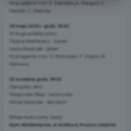
W programie m.in. E. Granados, A. Marquez, C.
Salzedo, C. Debussy
29 maja 2026 r. godz. 18:00
W kręgu polskiej pieśni
Paulina Araśniewicz - sopran
Iwona Kacprzak - gitara
W programie m.in.: S. Moniuszko, F. Chopin, M.
Karłowicz
25 września godz. 18:00
Dialog bez słów
Małgorzata Bleja - wiolonczela
Maciej Kacprzak - akordeon
Wstęp na koncerty wolny.
Dom Wiedemanna, ul. Krótka 6, Pruszcz Gdański