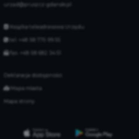
urzad@pruszcz-gdanski.pl
Książka teleadresowa Urzędu
tel. +48 58 775 99 55
fax. +48 58 682 34 51
Deklaracja dostępności
Mapa miasta
Mapa strony