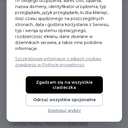
IP twojego urządzenia, adres URL żądania,
nazwa domeny, identyfikator urządzenia, typ
przeglądarki, język przeglądarki, liczba kliknięć,
ilość czasu spędzonego na poszczególnych
stronach, data i godzina korzystania z Serwisu,
typ i wersja systemu operacyjnego,
MUZYCZNE WIECZORY U
rozdzielczość ekranu, dane zbierane w
dziennikach serwera, a także inne podobne
WIEDEMANNA
informacje.
Szczegółowe informacje o plikach cookies
Dom Wiedemanna w Pruszczu Gdańskim przy ul.
znajdziesz w Polityce prywatności
Krótkiej 6 zaprasza na koncerty z cyklu "Muzyczne
wieczory u Wiedemanna". Koordynator artystyczny
Zgadzam się na wszystkie
cyklu: Maciej Kacprzak.
ciasteczka
Odrzuć wszystkie opcjonalne
21 marca 2026 r. godz. 18:00
Poetyka strun
Dostosuj wybór
Carlos Pena Montoya - harfa
I harfista Polskiej Filharmonii Bałtyckiej