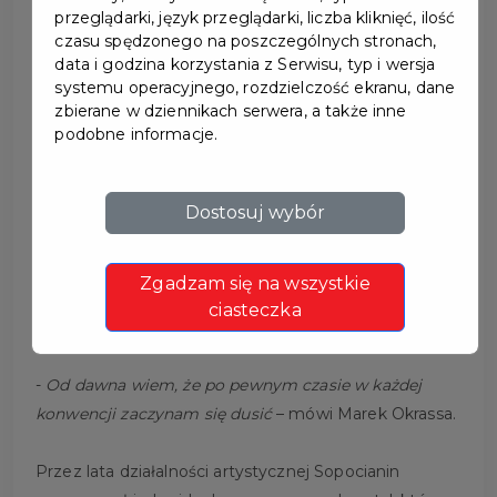
przeglądarki, język przeglądarki, liczba kliknięć, ilość
czasu spędzonego na poszczególnych stronach,
data i godzina korzystania z Serwisu, typ i wersja
systemu operacyjnego, rozdzielczość ekranu, dane
zbierane w dziennikach serwera, a także inne
MAREK OKRASSA -
podobne informacje.
WYSTAWA W DOMU
Dostosuj wybór
WIEDEMANNA
Zgadzam się na wszystkie
Dom Wiedemanna w Pruszczu Gdańskim
ciasteczka
zaprasza na wystawę Marka Okrassy.
-
Od dawna wiem, że po pewnym czasie w każdej
konwencji zaczynam się dusić
– mówi Marek Okrassa.
Przez lata działalności artystycznej Sopocianin