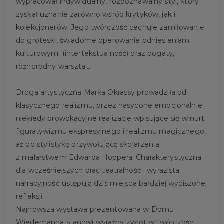
wypracował indywidualny, rozpoznawalny styl, który
zyskał uznanie zarówno wśród krytyków, jak i
kolekcjonerów. Jego twórczość cechuje zamiłowanie
do groteski, świadome operowanie odniesieniami
kulturowymi (intertekstualność) oraz bogaty,
różnorodny warsztat.
Droga artystyczna Marka Okrassy prowadziła od
klasycznego realizmu, przez nasycone emocjonalnie i
niekiedy prowokacyjne realizacje wpisujące się w nurt
figuratywizmu ekspresyjnego i realizmu magicznego,
aż po stylistykę przywołującą skojarzenia
z malarstwem Edwarda Hoppera. Charakterystyczna
dla wcześniejszych prac teatralność i wyrazista
narracyjność ustępują dziś miejsca bardziej wyciszonej
refleksji.
Najnowsza wystawa prezentowana w Domu
Wiedemanna stanowi wyraźny zwrot w twórczości