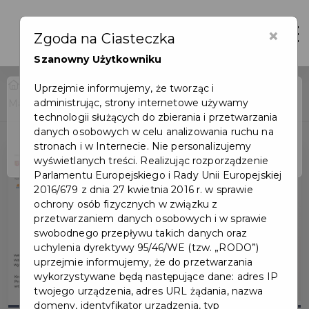
×
Otwór
Zgoda na Ciasteczka
Szanowny Użytkowniku
Home
Wydarzenia
Uprzejmie informujemy, że tworząc i
administrując, strony internetowe używamy
Marek Okrassa - wystawa w Domu Wiedemanna
Wydarzenie już się
technologii służących do zbierania i przetwarzania
zakończyło
danych osobowych w celu analizowania ruchu na
stronach i w Internecie. Nie personalizujemy
wyświetlanych treści. Realizując rozporządzenie
Parlamentu Europejskiego i Rady Unii Europejskiej
2016/679 z dnia 27 kwietnia 2016 r. w sprawie
ochrony osób fizycznych w związku z
przetwarzaniem danych osobowych i w sprawie
swobodnego przepływu takich danych oraz
uchylenia dyrektywy 95/46/WE (tzw. „RODO”)
uprzejmie informujemy, że do przetwarzania
wykorzystywane będą następujące dane: adres IP
twojego urządzenia, adres URL żądania, nazwa
domeny, identyfikator urządzenia, typ