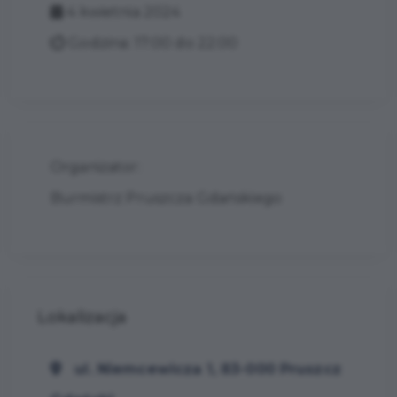
4 kwietnia 2024
Godzina: 17:00 do 22:00
Organizator:
Burmistrz Pruszcza Gdańskiego
Lokalizacja
ul. Niemcewicza 1, 83-000 Pruszcz