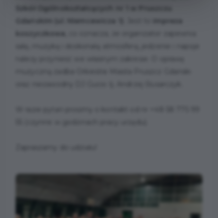
Szkół Ogólnokształcących nr 1 w Pruszczu
Gdańskim (ul. Niemcewicza 1)
. Jest to
impreza
koszyczkowa,
co oznacza, że organizator zapewnia
salę, muzykę i doskonałą atmosferę, jedzenie i napoje
należy przynieść we własnym zakresie. O oprawę
muzyczną zadba Orkiestra Miasta Pruszcz Gdański
oraz niezawodny DJ Gucio tj. Andrzej Ślusarczyk.
W razie pytań prosimy o kontakt od nr +48 58 775 99
55 (czynne w godzinach pracy urzędu).
Zapraszamy do udziału!