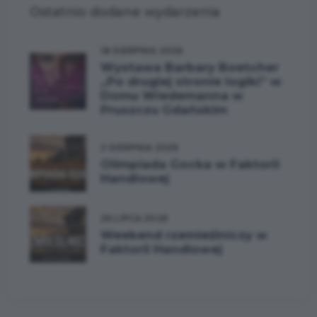
Ostatnio dodane wydarzenia
18 SIERPNIA 2026
Wystawa Barbary Boetcher
„Po drugiej stronie logiki” w
Domu Wiedemanna w
Pruszczu Gdańskim
2 SIERPNIA 2026
Olimpiada Gocka w Faktorii
Handlowej
26 LIPCA 2026
Weekend rzemieślniczy w
Faktorii Handlowej