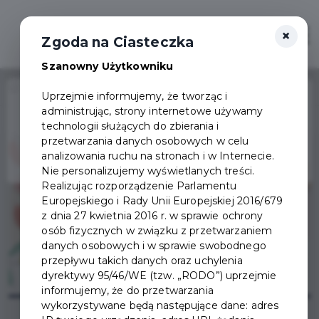
×
Otwór
Zgoda na Ciasteczka
Szanowny Użytkowniku
Home
Wydarzenia
Bal wiosenny 2024
Uprzejmie informujemy, że tworząc i
administrując, strony internetowe używamy
Wydarzenie już się
technologii służących do zbierania i
zakończyło
przetwarzania danych osobowych w celu
analizowania ruchu na stronach i w Internecie.
Nie personalizujemy wyświetlanych treści.
Realizując rozporządzenie Parlamentu
Europejskiego i Rady Unii Europejskiej 2016/679
z dnia 27 kwietnia 2016 r. w sprawie ochrony
osób fizycznych w związku z przetwarzaniem
danych osobowych i w sprawie swobodnego
przepływu takich danych oraz uchylenia
dyrektywy 95/46/WE (tzw. „RODO”) uprzejmie
informujemy, że do przetwarzania
wykorzystywane będą następujące dane: adres