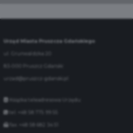
Urząd Miasta Pruszcza Gdańskiego
ul. Grunwaldzka 20
83-000 Pruszcz Gdański
urzad@pruszcz-gdanski.pl
Książka teleadresowa Urzędu
tel. +48 58 775 99 55
fax. +48 58 682 34 51