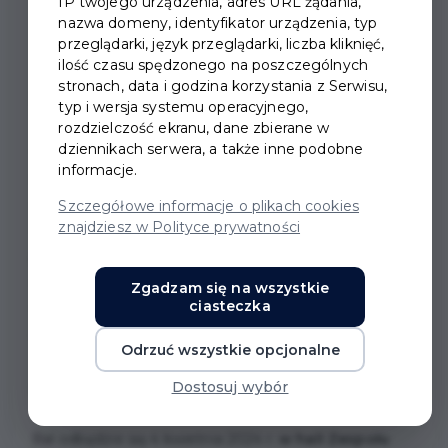
IP twojego urządzenia, adres URL żądania,
nazwa domeny, identyfikator urządzenia, typ
przeglądarki, język przeglądarki, liczba kliknięć,
ilość czasu spędzonego na poszczególnych
stronach, data i godzina korzystania z Serwisu,
BAL WIOSENNY 2024
typ i wersja systemu operacyjnego,
rozdzielczość ekranu, dane zbierane w
dziennikach serwera, a także inne podobne
Udział w balu jest bezpłatny jednak,
aby
informacje.
uczestniczyć w wydarzeniu, trzeba najpierw
odebrać zaproszenie,
które można pobrać
Szczegółowe informacje o plikach cookies
znajdziesz w Polityce prywatności
(bezpłatnie)
od 15 stycznia 2024 r. w biurze
podawczym Urzędu Miasta Pruszcz
Gdański
(parter, ul. Grunwaldzka 20) za okazaniem
Zgadzam się na wszystkie
ciasteczka
Pruszczańskiej Karty Mieszkańca w celu weryfikacji
imienia i nazwiska mieszkańca. Uwaga! Liczba
Odrzuć wszystkie opcjonalne
zaproszeń jest ograniczona – łącznie do wydania
posiadamy 300 zaproszeń.
Dostosuj wybór
Bal odbędzie się 4 kwietnia 2024 r.
w hali Zespołu