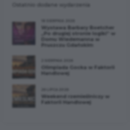
Ostatnio dodane wydarzenia
18 SIERPNIA 2026
Wystawa Barbary Boetcher
„Po drugiej stronie logiki” w
Domu Wiedemanna w
Pruszczu Gdańskim
2 SIERPNIA 2026
Olimpiada Gocka w Faktorii
Handlowej
26 LIPCA 2026
Weekend rzemieślniczy w
Faktorii Handlowej