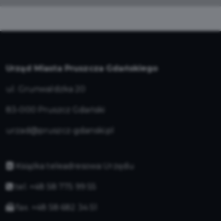
Urząd Miasta Pruszcza Gdańskiego
ul. Grunwaldzka 20
83-000 Pruszcz Gdański
urzad@pruszcz-gdanski.pl
Książka teleadresowa Urzędu
tel. +48 58 775 99 55
fax. +48 58 682 34 51