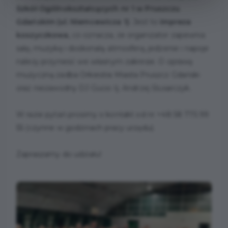
Szkół Ogólnokształcących nr 1 w Pruszczu
Gdańskim (ul. Niemcewicza 1)
. Jest to
impreza
koszyczkowa,
co oznacza, że organizator zapewnia
salę, muzykę i doskonałą atmosferę, jedzenie i napoje
należy przynieść we własnym zakresie. O oprawę
muzyczną zadba Orkiestra Miasta Pruszcz Gdański
oraz niezawodny DJ Gucio tj. Andrzej Ślusarczyk.
W razie pytań prosimy o kontakt od nr +48 58 775 99
55 (czynne w godzinach pracy urzędu).
Zapraszamy do udziału!