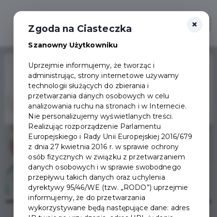
×
Otwór
Zgoda na Ciasteczka
Szanowny Użytkowniku
Home
Wydarzenia
Bal wiosenny 2024
Uprzejmie informujemy, że tworząc i
administrując, strony internetowe używamy
Wydarzenie już się
technologii służących do zbierania i
zakończyło
przetwarzania danych osobowych w celu
analizowania ruchu na stronach i w Internecie.
Nie personalizujemy wyświetlanych treści.
Realizując rozporządzenie Parlamentu
Europejskiego i Rady Unii Europejskiej 2016/679
z dnia 27 kwietnia 2016 r. w sprawie ochrony
osób fizycznych w związku z przetwarzaniem
danych osobowych i w sprawie swobodnego
przepływu takich danych oraz uchylenia
dyrektywy 95/46/WE (tzw. „RODO”) uprzejmie
informujemy, że do przetwarzania
wykorzystywane będą następujące dane: adres