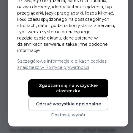
IP twojego urządzenia, adres URL żądania,
nazwa domeny, identyfikator urządzenia, typ
przeglądarki, język przeglądarki, liczba kliknięć,
ilość czasu spędzonego na poszczególnych
stronach, data i godzina korzystania z Serwisu,
BAL WIOSENNY 2024
typ i wersja systemu operacyjnego,
rozdzielczość ekranu, dane zbierane w
dziennikach serwera, a także inne podobne
Udział w balu jest bezpłatny jednak,
aby
informacje.
uczestniczyć w wydarzeniu, trzeba najpierw
odebrać zaproszenie,
które można pobrać
Szczegółowe informacje o plikach cookies
znajdziesz w Polityce prywatności
(bezpłatnie)
od 15 stycznia 2024 r. w biurze
podawczym Urzędu Miasta Pruszcz
Gdański
(parter, ul. Grunwaldzka 20) za okazaniem
Zgadzam się na wszystkie
ciasteczka
Pruszczańskiej Karty Mieszkańca w celu weryfikacji
imienia i nazwiska mieszkańca. Uwaga! Liczba
Odrzuć wszystkie opcjonalne
zaproszeń jest ograniczona – łącznie do wydania
posiadamy 300 zaproszeń.
Dostosuj wybór
Bal odbędzie się 4 kwietnia 2024 r.
w hali Zespołu