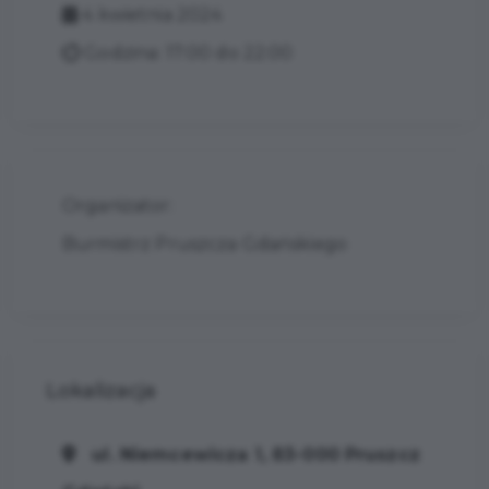
4 kwietnia 2024
Godzina: 17:00 do 22:00
Organizator:
Burmistrz Pruszcza Gdańskiego
Lokalizacja
ul. Niemcewicza 1, 83-000 Pruszcz