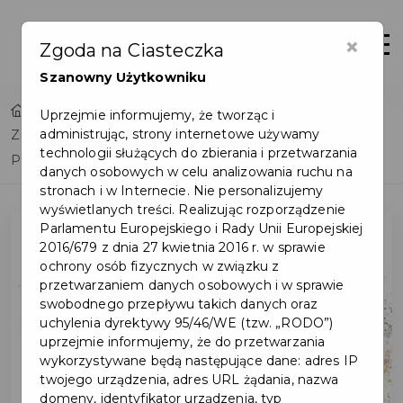
×
Otwór
Zgoda na Ciasteczka
Szanowny Użytkowniku
Home
Uprzejmie informujemy, że tworząc i
administrując, strony internetowe używamy
Zmiana godzin otwarcia kasy w siedzibie Urzędu Miasta
technologii służących do zbierania i przetwarzania
Pruszcz Gdański w dniu 31.12.2020 r.
danych osobowych w celu analizowania ruchu na
stronach i w Internecie. Nie personalizujemy
wyświetlanych treści. Realizując rozporządzenie
Parlamentu Europejskiego i Rady Unii Europejskiej
2016/679 z dnia 27 kwietnia 2016 r. w sprawie
ochrony osób fizycznych w związku z
przetwarzaniem danych osobowych i w sprawie
swobodnego przepływu takich danych oraz
uchylenia dyrektywy 95/46/WE (tzw. „RODO”)
uprzejmie informujemy, że do przetwarzania
wykorzystywane będą następujące dane: adres IP
twojego urządzenia, adres URL żądania, nazwa
domeny, identyfikator urządzenia, typ