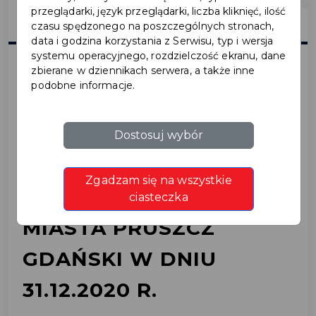
przeglądarki, język przeglądarki, liczba kliknięć, ilość
czasu spędzonego na poszczególnych stronach,
data i godzina korzystania z Serwisu, typ i wersja
systemu operacyjnego, rozdzielczość ekranu, dane
zbierane w dziennikach serwera, a także inne
podobne informacje.
2020-12-30
ZMIANA GODZIN
Dostosuj wybór
OTWARCIA KASY W
Zgadzam się na wszystkie
SIEDZIBIE URZĘDU
ciasteczka
MIASTA PRUSZCZ
GDAŃSKI W DNIU
31.12.2020 R.