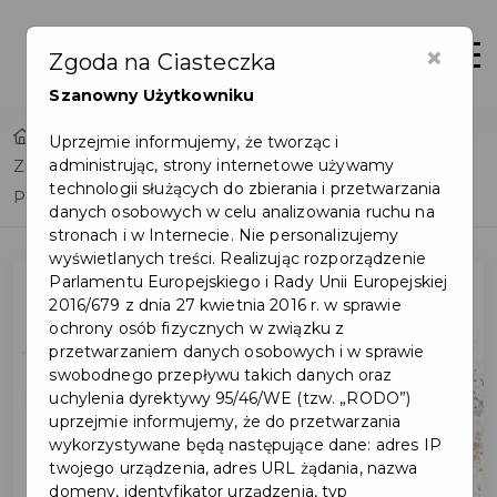
×
Otwór
Zgoda na Ciasteczka
Szanowny Użytkowniku
Home
Uprzejmie informujemy, że tworząc i
administrując, strony internetowe używamy
Zmiana godzin otwarcia kasy w siedzibie Urzędu Miasta
technologii służących do zbierania i przetwarzania
Pruszcz Gdański w dniu 31.12.2020 r.
danych osobowych w celu analizowania ruchu na
stronach i w Internecie. Nie personalizujemy
wyświetlanych treści. Realizując rozporządzenie
Parlamentu Europejskiego i Rady Unii Europejskiej
2016/679 z dnia 27 kwietnia 2016 r. w sprawie
ochrony osób fizycznych w związku z
przetwarzaniem danych osobowych i w sprawie
swobodnego przepływu takich danych oraz
uchylenia dyrektywy 95/46/WE (tzw. „RODO”)
uprzejmie informujemy, że do przetwarzania
wykorzystywane będą następujące dane: adres IP
twojego urządzenia, adres URL żądania, nazwa
domeny, identyfikator urządzenia, typ