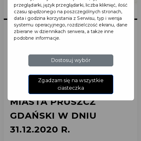
przeglądarki, język przeglądarki, liczba kliknięć, ilość
czasu spędzonego na poszczególnych stronach,
data i godzina korzystania z Serwisu, typ i wersja
systemu operacyjnego, rozdzielczość ekranu, dane
zbierane w dziennikach serwera, a także inne
podobne informacje.
2020-12-30
ZMIANA GODZIN
Dostosuj wybór
OTWARCIA KASY W
Zgadzam się na wszystkie
SIEDZIBIE URZĘDU
ciasteczka
MIASTA PRUSZCZ
GDAŃSKI W DNIU
31.12.2020 R.