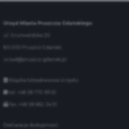
Urząd Miasta Pruszcza Gdańskiego
ul. Grunwaldzka 20
83-000 Pruszcz Gdański
urzad@pruszcz-gdanski.pl
Książka teleadresowa Urzędu
tel. +48 58 775 99 55
fax. +48 58 682 34 51
Deklaracja dostępności