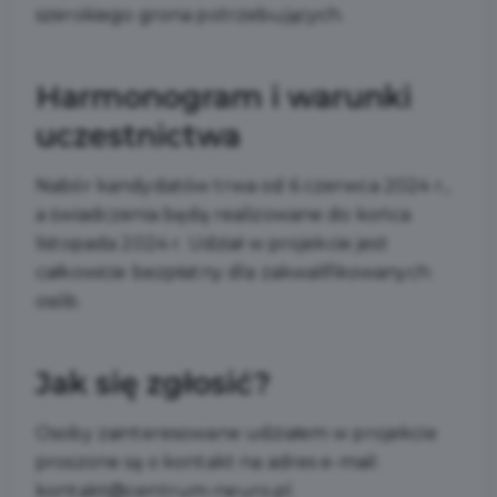
szerokiego grona potrzebujących.
Harmonogram i warunki
uczestnictwa
Nabór kandydatów trwa od 6 czerwca 2024 r.,
a świadczenia będą realizowane do końca
listopada 2024 r. Udział w projekcie jest
całkowicie bezpłatny dla zakwalifikowanych
osób.
Jak się zgłosić?
Osoby zainteresowane udziałem w projekcie
proszone są o kontakt na adres e-mail:
kontakt@centrum-neuro.pl
.