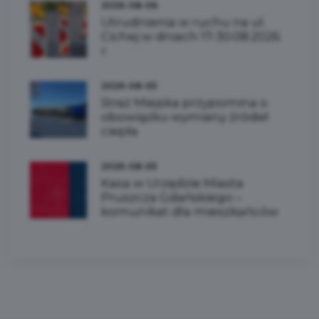
2026-08-06
Utrudnienia w ruchu na ul.
Cichej w dniach 17-30.08.2026
r.
2026-08-05
Straż Miejska przypomina o
obowiązku wymiany źródeł
ciepła
2026-08-05
Kasa w Urzędzie Miasta
Pruszcza Gdańskiego –
komunikat dla mieszkańców