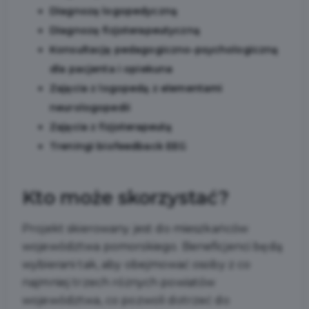
Diagnozę logopedyczną
Diagnozę fizjoterapeutyczną
Konsultację pedagogiczno-psychologiczną
dla pacjenta i opiekuna
Zajęcia z logopedą z elementami
neurologopedii
Zajęcia z fizjoterapeutą
Treningi biofeedback EEG
Kto może skorzystać?
Projekt skierowany jest do mieszkańców
województwa pomorskiego. Beneficjenci będą
wybierani tak, aby obejmować osoby z co
najmniej trzech różnych powiatów
województwa, co pozwoli dotrzeć do