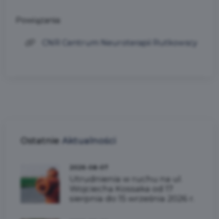
Powiązania:
CNR Centrum Neuroterapii Rutkowscy
Ostatnie
Aktualności
2026-08-07
Utrudnienia w ruchu na ul.
Wojciecha Kossaka od 17
sierpnia do 15 września 2026 r.