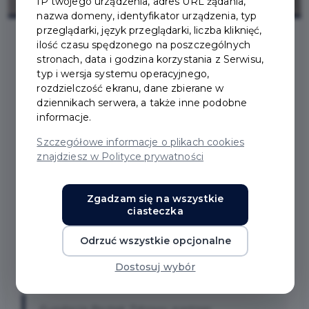
IP twojego urządzenia, adres URL żądania,
nazwa domeny, identyfikator urządzenia, typ
przeglądarki, język przeglądarki, liczba kliknięć,
ilość czasu spędzonego na poszczególnych
stronach, data i godzina korzystania z Serwisu,
2024-06-20
typ i wersja systemu operacyjnego,
rozdzielczość ekranu, dane zbierane w
WSPARCIE DLA OSÓB
dziennikach serwera, a także inne podobne
informacje.
ZE SPEKTRUM AUTYZMU
Szczegółowe informacje o plikach cookies
znajdziesz w Polityce prywatności
– NOWY PROJEKT
PARTNERA
Zgadzam się na wszystkie
ciasteczka
PRUSZCZAŃSKIEJ
Odrzuć wszystkie opcjonalne
KARTY MIESZKAŃCA
Dostosuj wybór