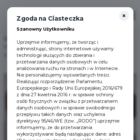
×
Otwór
Zgoda na Ciasteczka
Szanowny Użytkowniku
Home
Lista aktualności
Uprzejmie informujemy, że tworząc i
Wsparcie dla osób ze spektrum autyzmu – nowy projekt
administrując, strony internetowe używamy
technologii służących do zbierania i
Partnera Pruszczańskiej Karty Mieszkańca
przetwarzania danych osobowych w celu
analizowania ruchu na stronach i w Internecie.
Nie personalizujemy wyświetlanych treści.
Realizując rozporządzenie Parlamentu
Europejskiego i Rady Unii Europejskiej 2016/679
z dnia 27 kwietnia 2016 r. w sprawie ochrony
osób fizycznych w związku z przetwarzaniem
danych osobowych i w sprawie swobodnego
przepływu takich danych oraz uchylenia
dyrektywy 95/46/WE (tzw. „RODO”) uprzejmie
informujemy, że do przetwarzania
wykorzystywane będą następujące dane: adres