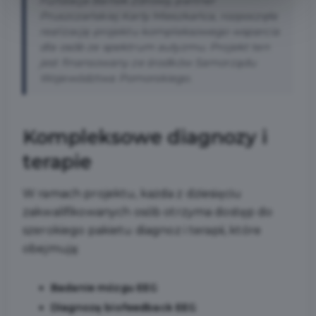
Fundacja Bartek Zdrowy, partner
Pruszczańskiej Karty Mieszkańca, rozpoczęła
realizację projektu kompleksowego wsparcia
dla osób ze spektrum autyzmu. Projekt ten
jest finansowany ze środków Samorządu
Województwa Pomorskiego.
Kompleksowe diagnozy i
terapie
W ramach projektu, każda z dziesięciu
zakwalifikowanych osób otrzyma dostęp do
szerokiego pakietu diagnoz i terapii, które
obejmują:
Badanie mózgu EEG
Diagnozę biofeedback EEG