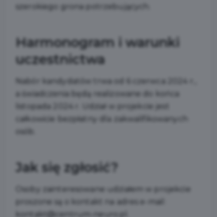
szerokiego grona potrzebujących.
Harmonogram i warunki
uczestnictwa
Nabór kandydatów trwa od 6 czerwca 2024 r.,
a świadczenia będą realizowane do końca
listopada 2024 r. Udział w projekcie jest
całkowicie bezpłatny dla zakwalifikowanych
osób.
Jak się zgłosić?
Osoby zainteresowane udziałem w projekcie
proszone są o kontakt na adres e-mail:
kontakt@centrum-neuro.pl
.