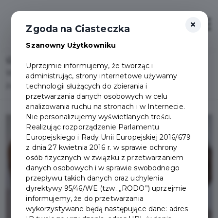
×
Otwór
Zgoda na Ciasteczka
Szanowny Użytkowniku
Home
Lista aktualności
Uprzejmie informujemy, że tworząc i
Wsparcie dla osób ze spektrum autyzmu – nowy projekt
administrując, strony internetowe używamy
technologii służących do zbierania i
Partnera Pruszczańskiej Karty Mieszkańca
przetwarzania danych osobowych w celu
analizowania ruchu na stronach i w Internecie.
Nie personalizujemy wyświetlanych treści.
Realizując rozporządzenie Parlamentu
Europejskiego i Rady Unii Europejskiej 2016/679
z dnia 27 kwietnia 2016 r. w sprawie ochrony
osób fizycznych w związku z przetwarzaniem
danych osobowych i w sprawie swobodnego
przepływu takich danych oraz uchylenia
dyrektywy 95/46/WE (tzw. „RODO”) uprzejmie
informujemy, że do przetwarzania
wykorzystywane będą następujące dane: adres