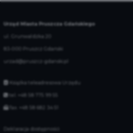
Urząd Miasta Pruszcza Gdańskiego
ul. Grunwaldzka 20
83-000 Pruszcz Gdański
urzad@pruszcz-gdanski.pl
Książka teleadresowa Urzędu
tel. +48 58 775 99 55
fax. +48 58 682 34 51
Deklaracja dostępności