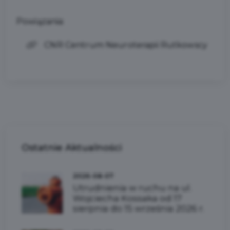
Powiązania:
CNR Centrum Neuroterapii Rutkowscy
Ostatnie
Aktualności
2026-08-07
Utrudnienia w ruchu na ul.
Wojciecha Kossaka od 17
sierpnia do 15 września 2026 r.