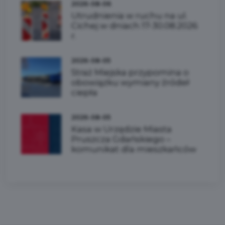
2026-08-06
Utrudnienia w ruchu na ul.
Cichej w dniach 17-30.08.2026
r.
2026-08-05
Straż Miejska przypomina o
obowiązku wymiany źródeł
ciepła
2026-08-05
Kasa w Urzędzie Miasta
Pruszcza Gdańskiego –
komunikat dla mieszkańców