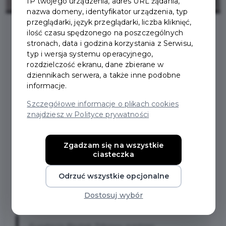
IP twojego urządzenia, adres URL żądania,
nazwa domeny, identyfikator urządzenia, typ
przeglądarki, język przeglądarki, liczba kliknięć,
ilość czasu spędzonego na poszczególnych
stronach, data i godzina korzystania z Serwisu,
2024-06-20
typ i wersja systemu operacyjnego,
rozdzielczość ekranu, dane zbierane w
WSPARCIE DLA OSÓB
dziennikach serwera, a także inne podobne
informacje.
ZE SPEKTRUM AUTYZMU
Szczegółowe informacje o plikach cookies
znajdziesz w Polityce prywatności
– NOWY PROJEKT
PARTNERA
Zgadzam się na wszystkie
ciasteczka
PRUSZCZAŃSKIEJ
Odrzuć wszystkie opcjonalne
KARTY MIESZKAŃCA
Dostosuj wybór