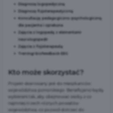
Diagnozę logopedyczną
Diagnozę fizjoterapeutyczną
Konsultację pedagogiczno-psychologiczną
dla pacjenta i opiekuna
Zajęcia z logopedą z elementami
neurologopedii
Zajęcia z fizjoterapeutą
Treningi biofeedback EEG
Kto może skorzystać?
Projekt skierowany jest do mieszkańców
województwa pomorskiego. Beneficjenci będą
wybierani tak, aby obejmować osoby z co
najmniej trzech różnych powiatów
województwa, co pozwoli dotrzeć do