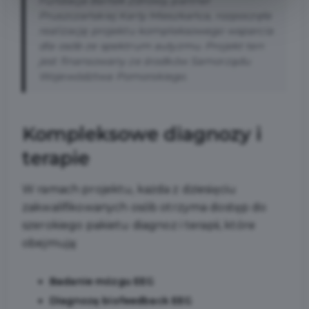
Fundacja Bartek Zdrowy, partner
Pruszczańskiej Karty Mieszkańca, rozpoczęła
realizację projektu kompleksowego wsparcia
dla osób ze spektrum autyzmu. Projekt ten
jest finansowany ze środków Samorządu
Województwa Pomorskiego.
Kompleksowe diagnozy i
terapie
W ramach projektu, każda z dziesięciu
zakwalifikowanych osób otrzyma dostęp do
szerokiego pakietu diagnoz i terapii, które
obejmują:
Badanie mózgu EEG
Diagnozę biofeedback EEG