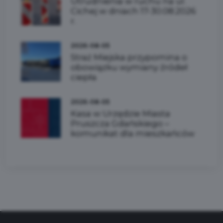
Utrudnienia w ruchu na ul.
Cichej w dniach 17-30.08.2026
r.
2026-08-05
Straż Miejska przypomina o
obowiązku wymiany źródeł
ciepła
2026-08-05
Kasa w Urzędzie Miasta
Pruszcza Gdańskiego –
komunikat dla mieszkańców