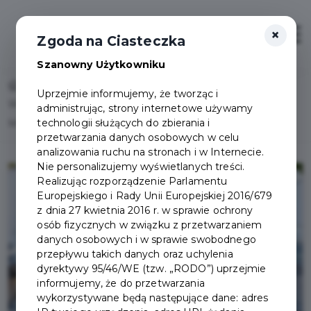
×
Otwór
Zgoda na Ciasteczka
Szanowny Użytkowniku
Home
Lista aktualności
Uprzejmie informujemy, że tworząc i
Wręczenie nagród podczas VI zwyczajnej sesji Rady
administrując, strony internetowe używamy
technologii służących do zbierania i
Miasta Pruszcz Gdański
przetwarzania danych osobowych w celu
analizowania ruchu na stronach i w Internecie.
Nie personalizujemy wyświetlanych treści.
Realizując rozporządzenie Parlamentu
Europejskiego i Rady Unii Europejskiej 2016/679
z dnia 27 kwietnia 2016 r. w sprawie ochrony
osób fizycznych w związku z przetwarzaniem
danych osobowych i w sprawie swobodnego
przepływu takich danych oraz uchylenia
dyrektywy 95/46/WE (tzw. „RODO”) uprzejmie
informujemy, że do przetwarzania
wykorzystywane będą następujące dane: adres