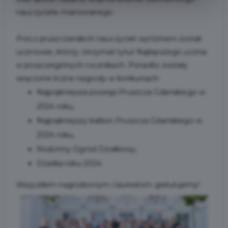
nauczyciela mianowanego.
Prócz pruszczańskich nauczycieli wyróżnieni zostali
uczniowie, którzy otrzymali tytuł Najlepszego ucznia
w poszczególnych rocznikach. Ponadto zostały
wręczone liczne nagrody w konkursach:
Najpiękniejsza posesja Pruszcza Gdańskiego w
2024 roku,
Najpiękniejszy balkon Pruszcza Gdańskiego w
2024 roku,
Rodzinny Ogród Działkowy,
Działka roku 2024.
Wszystkim nagrodzonym i laureatom gratulujemy!