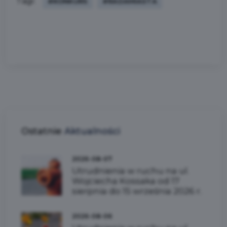
Tagi:
#KONKURS
#RADAMIASTA
Ostatnie
Aktualności
2026-08-07
Utrudnienia w ruchu na ul.
Wojciecha Kossaka od 17
sierpnia do 15 września 2026 r.
2026-08-06