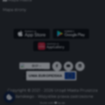
Mapa strony
UNIA EUROPEJSKA
Copyright © 2021 - 2026 Urząd Miasta Pruszcza
Gdańskiego - Wszystkie prawa zastrzeżone
Build with
by qb