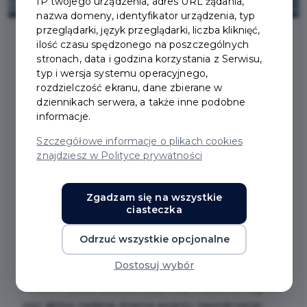
IP twojego urządzenia, adres URL żądania,
nazwa domeny, identyfikator urządzenia, typ
przeglądarki, język przeglądarki, liczba kliknięć,
ilość czasu spędzonego na poszczególnych
stronach, data i godzina korzystania z Serwisu,
2024-09-20
typ i wersja systemu operacyjnego,
rozdzielczość ekranu, dane zbierane w
WRĘCZENIE NAGRÓD
dziennikach serwera, a także inne podobne
informacje.
PODCZAS VI
Szczegółowe informacje o plikach cookies
znajdziesz w Polityce prywatności
ZWYCZAJNEJ SESJI
RADY MIASTA PRUSZCZ
Zgadzam się na wszystkie
ciasteczka
GDAŃSKI
Odrzuć wszystkie opcjonalne
Dostosuj wybór
20 września 2024 r. podczas VI zwyczajnej sesji Rady
Miasta Pruszcz Gdański odbyło się wręczenie nagród
oraz aktów nadania stopnia awansu zawodowego