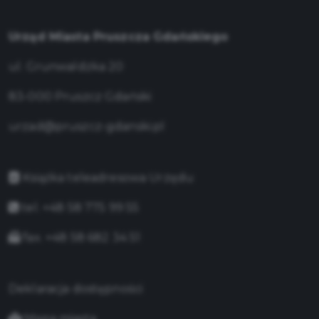
Urząd Miasta Pruszcza Gdańskiego
ul. Grunwaldzka 20
83-000 Pruszcz Gdański
urzad@pruszcz-gdanski.pl
Książka teleadresowa Urzędu
tel. +48 58 775 99 55
fax. +48 58 682 34 51
Deklaracja dostępności
Mapa miasta