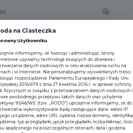
ci
Wydarzenia
O Mieście
Kultura i Sport
oda na Ciasteczka
eczna
Programy
Czyste miasto
Zainwes
anowny Użytkowniku
zu
Mapa Miasta
Załatw sprawę
Zamówie
zejmie informujemy, że tworząc i administrując, strony
ernetowe używamy technologii służących do zbierania i
Ochrona ludności
etwarzania danych osobowych w celu analizowania ruchu na
onach i w Internecie. Nie personalizujemy wyświetlanych treści.
 podczas VI zwyczajnej sesji Rady Miasta Pruszcz Gdański
lizując rozporządzenie Parlamentu Europejskiego i Rady Unii
opejskiej 2016/679 z dnia 27 kwietnia 2016 r. w sprawie ochrony
b fizycznych w związku z przetwarzaniem danych osobowych i
awie swobodnego przepływu takich danych oraz uchylenia
ektywy 95/46/WE (tzw. „RODO”) uprzejmie informujemy, że do
etwarzania wykorzystywane będą następujące dane: adres IP
jego urządzenia, adres URL żądania, nazwa domeny, identyfika
ądzenia, typ przeglądarki, język przeglądarki, liczba kliknięć, ilość
su spędzonego na poszczególnych stronach, data i godzina