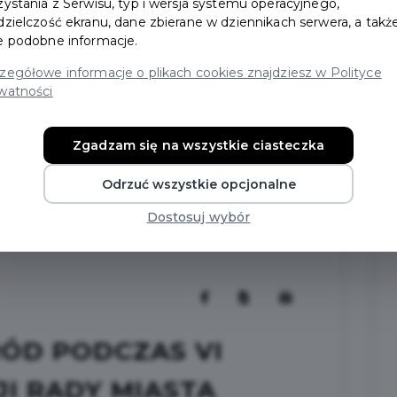
zystania z Serwisu, typ i wersja systemu operacyjnego,
dzielczość ekranu, dane zbierane w dziennikach serwera, a takż
e podobne informacje.
zegółowe informacje o plikach cookies znajdziesz w Polityce
watności
Zgadzam się na wszystkie ciasteczka
Odrzuć wszystkie opcjonalne
Dostosuj wybór
ÓD PODCZAS VI
I RADY MIASTA