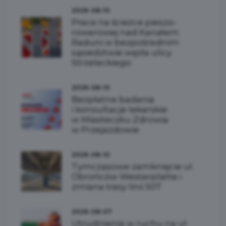
2026-08-10
Prace na ścieżce pieszo-
rowerowej nad Kanałem
Raduni w bezpośrednim
sąsiedztwie węzła ulicy
Strzeleckiego
2026-08-10
Bezpłatne badania
i konsultacje lekarskie
w Miasteczku Zdrowia
w Przejazdowie
2026-08-10
Tymczasowe zamknięcie ul.
Obrońców Westerplatte i
zmiana trasy linii 507
2026-08-07
Utrudnienia w ruchu na ul.