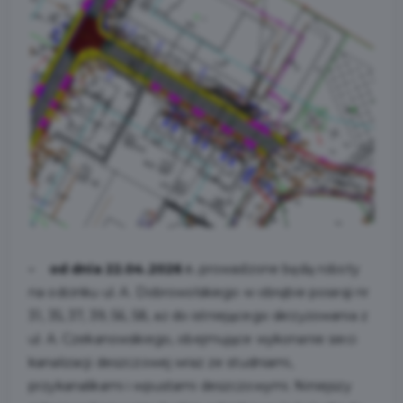
- od dnia 22.04.2026 r.
prowadzone będą roboty
na odcinku ul. A. Dobrowolskiego w obrębie posesji nr
31, 35, 37, 39, 56, 58, aż do istniejącego skrzyżowania z
ul. A. Czekanowskiego, obejmujące wykonanie sieci
kanalizacji deszczowej wraz ze studniami,
przykanalikami i wpustami deszczowymi. Niniejszy