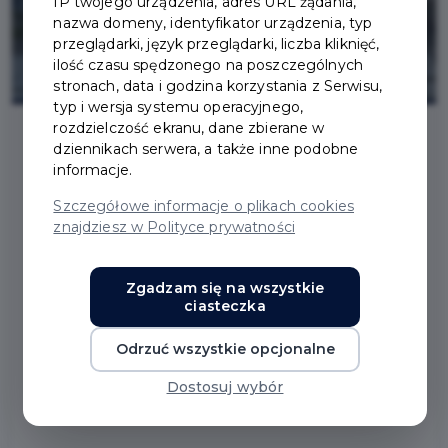
IP twojego urządzenia, adres URL żądania,
nazwa domeny, identyfikator urządzenia, typ
przeglądarki, język przeglądarki, liczba kliknięć,
ilość czasu spędzonego na poszczególnych
stronach, data i godzina korzystania z Serwisu,
typ i wersja systemu operacyjnego,
rozdzielczość ekranu, dane zbierane w
dziennikach serwera, a także inne podobne
2026-04-17
informacje.
Szczegółowe informacje o plikach cookies
UTRUDNIENIA W RUCHU
znajdziesz w Polityce prywatności
W ZWIĄZKU Z BUDOWĄ
Zgadzam się na wszystkie
ciasteczka
UL. A.
Odrzuć wszystkie opcjonalne
CZEKANOWSKIEGO I A.
Dostosuj wybór
DOBROWOLSKIEGO