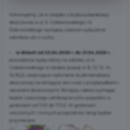
Informujemy, że w związku z budową kanalizacji
deszczowej w ul. A. Czekanowskiego i A.
Dobrowolskiego wystąpią czasowe wyłączenia
odcinków ulic z ruchu:
- w dniach od 20.04.2026 r. do 21.04.2026 r.
-
prowadzone będą roboty na odcinku ul. A.
Czekanowskiego w obrębie posesji nr 8, 10, 12, 14,
16,18,22, obejmujące wykonanie studni kanalizacji
deszczowej na istniejącej sieci wraz z przykanalikami i
wpustami deszczowymi. Niniejszy zakres wymagać
będzie czasowego zamknięcia ruchu pojazdów w
godzinach od 7.00 do 17.00. W godzinach
wieczornych i nocnych przejezdność drogi będzie
przywracana.