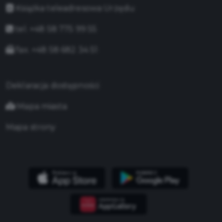
Książka teleadresowa Urzędu
tel. +48 58 775 99 55
fax. +48 58 682 34 51
Deklaracja dostępności
Mapa miasta
Mapa strony