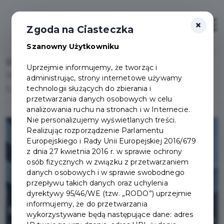
×
Otwór
Zgoda na Ciasteczka
Szanowny Użytkowniku
Home
Lista aktualności
Uprzejmie informujemy, że tworząc i
Utrudnienia w ruchu w związku z budową ul. A.
administrując, strony internetowe używamy
technologii służących do zbierania i
Czekanowskiego i A. Dobrowolskiego
przetwarzania danych osobowych w celu
analizowania ruchu na stronach i w Internecie.
Nie personalizujemy wyświetlanych treści.
Realizując rozporządzenie Parlamentu
Europejskiego i Rady Unii Europejskiej 2016/679
z dnia 27 kwietnia 2016 r. w sprawie ochrony
osób fizycznych w związku z przetwarzaniem
danych osobowych i w sprawie swobodnego
przepływu takich danych oraz uchylenia
dyrektywy 95/46/WE (tzw. „RODO”) uprzejmie
informujemy, że do przetwarzania
wykorzystywane będą następujące dane: adres