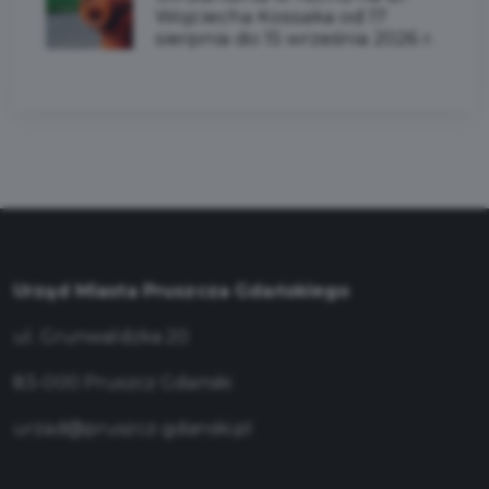
Wojciecha Kossaka od 17
sierpnia do 15 września 2026 r.
Urząd Miasta Pruszcza Gdańskiego
ul. Grunwaldzka 20
83-000 Pruszcz Gdański
urzad@pruszcz-gdanski.pl