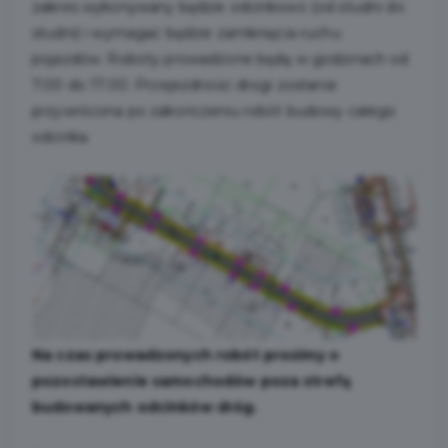
zakres wykonywany będzie odcinkowo (od studni do
studni) i wymagać będzie zamknięcia ruchu
pojazdów. Roboty prowadzone będą w godzinach od
7.00 do 17.00. Przejezdność drogi zostanie
przywrócona po zakończeniu robót budowy całego
odcinka.
Na czas prowadzonych robót prosimy o
pozostawienie samochodów poza strefą
budowanych odcinków dróg.