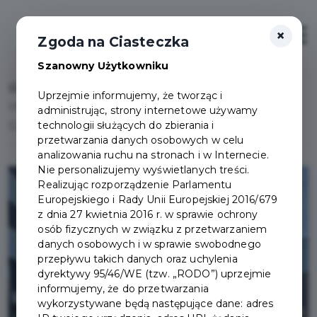
×
Otwór
Zgoda na Ciasteczka
Szanowny Użytkowniku
Home
Lista aktualności
Uprzejmie informujemy, że tworząc i
Utrudnienia w ruchu w związku z budową ul. A.
administrując, strony internetowe używamy
technologii służących do zbierania i
Czekanowskiego i A. Dobrowolskiego
przetwarzania danych osobowych w celu
analizowania ruchu na stronach i w Internecie.
Nie personalizujemy wyświetlanych treści.
Realizując rozporządzenie Parlamentu
Europejskiego i Rady Unii Europejskiej 2016/679
z dnia 27 kwietnia 2016 r. w sprawie ochrony
osób fizycznych w związku z przetwarzaniem
danych osobowych i w sprawie swobodnego
przepływu takich danych oraz uchylenia
dyrektywy 95/46/WE (tzw. „RODO”) uprzejmie
informujemy, że do przetwarzania
wykorzystywane będą następujące dane: adres