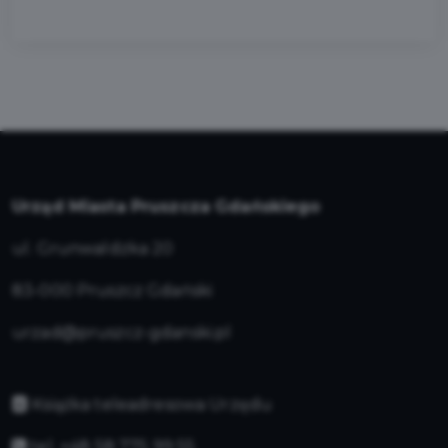
Urząd Miasta Pruszcza Gdańskiego
ul. Grunwaldzka 20
83-000 Pruszcz Gdański
urzad@pruszcz-gdanski.pl
Książka teleadresowa Urzędu
tel. +48 58 775 99 55