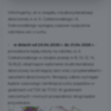
Informujemy, że w związku z budową kanalizacji
deszczowej w ul. A. Czekanowskiego i A.
Dobrowolskiego wystąpią czasowe wyłączenia
odcinków ulic z ruchu:
- w dniach od 20.04.2026 r. do 21.04.2026 r.
-
prowadzone będą roboty na odcinku ul. A.
Czekanowskiego w obrębie posesji nr 8, 10, 12, 14,
16,18,22, obejmujące wykonanie studni kanalizacji
deszczowej na istniejącej sieci wraz z przykanalikami i
wpustami deszczowymi. Niniejszy zakres wymagać
będzie czasowego zamknięcia ruchu pojazdów w
godzinach od 7.00 do 17.00. W godzinach
wieczornych i nocnych przejezdność drogi będzie
przywracana.