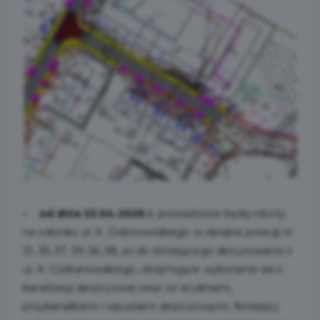
- od dnia 22.04.2026 r.
prowadzone będą roboty
na odcinku ul. A. Dobrowolskiego w obrębie posesji nr
31, 35, 37, 39, 56, 58, aż do istniejącego skrzyżowania z
ul. A. Czekanowskiego, obejmujące wykonanie sieci
kanalizacji deszczowej wraz ze studniami,
przykanalikami i wpustami deszczowymi. Niniejszy