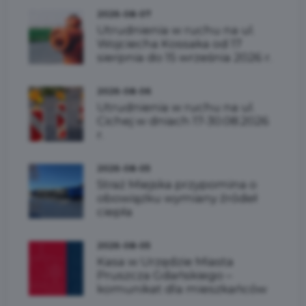
2026-08-07
Utrudnienia w ruchu na ul.
Wojciecha Kossaka od 17
sierpnia do 15 września 2026 r.
2026-08-06
Utrudnienia w ruchu na ul.
Cichej w dniach 17-30.08.2026
r.
2026-08-05
Straż Miejska przypomina o
obowiązku wymiany źródeł
ciepła
2026-08-05
Kasa w Urzędzie Miasta
Pruszcza Gdańskiego –
komunikat dla mieszkańców