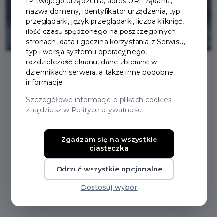
IP twojego urządzenia, adres URL żądania,
nazwa domeny, identyfikator urządzenia, typ
przeglądarki, język przeglądarki, liczba kliknięć,
ilość czasu spędzonego na poszczególnych
stronach, data i godzina korzystania z Serwisu,
typ i wersja systemu operacyjnego,
rozdzielczość ekranu, dane zbierane w
dziennikach serwera, a także inne podobne
2026-04-17
informacje.
Szczegółowe informacje o plikach cookies
UTRUDNIENIA W RUCHU
znajdziesz w Polityce prywatności
W ZWIĄZKU Z BUDOWĄ
Zgadzam się na wszystkie
ciasteczka
UL. A.
Odrzuć wszystkie opcjonalne
CZEKANOWSKIEGO I A.
Dostosuj wybór
DOBROWOLSKIEGO