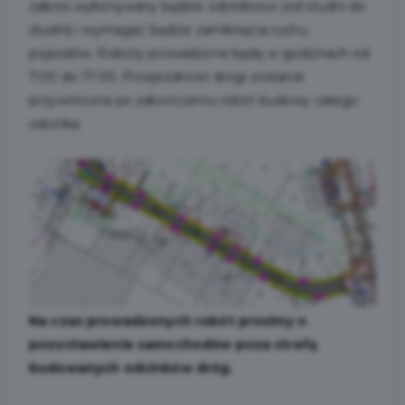
zakres wykonywany będzie odcinkowo (od studni do
studni) i wymagać będzie zamknięcia ruchu
pojazdów. Roboty prowadzone będą w godzinach od
7.00 do 17.00. Przejezdność drogi zostanie
przywrócona po zakończeniu robót budowy całego
odcinka.
Na czas prowadzonych robót prosimy o
pozostawienie samochodów poza strefą
budowanych odcinków dróg.