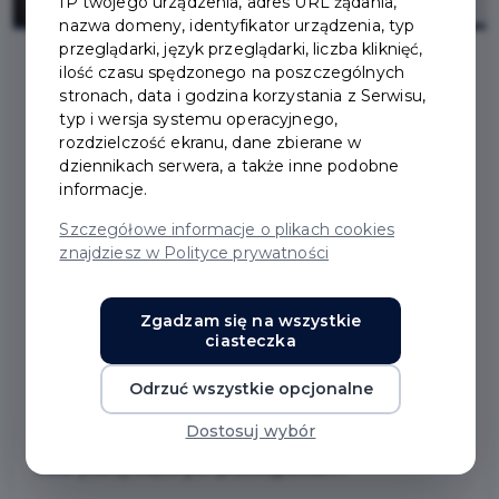
IP twojego urządzenia, adres URL żądania,
nazwa domeny, identyfikator urządzenia, typ
przeglądarki, język przeglądarki, liczba kliknięć,
ilość czasu spędzonego na poszczególnych
stronach, data i godzina korzystania z Serwisu,
2023-02-15
typ i wersja systemu operacyjnego,
rozdzielczość ekranu, dane zbierane w
TYDZIEŃ POMOCY
dziennikach serwera, a także inne podobne
informacje.
OSOBOM
Szczegółowe informacje o plikach cookies
znajdziesz w Polityce prywatności
POKRZYWDZONYM
PRZESTĘPSTWEM –
Zgadzam się na wszystkie
ciasteczka
BEZPŁATNE PORADY
Odrzuć wszystkie opcjonalne
Dostosuj wybór
Zapraszamy do skorzystania z bezpłatnych porad dla
osób pokrzywdzonych przestępstwem.