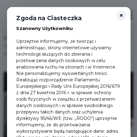
×
Otwór
Zgoda na Ciasteczka
Szanowny Użytkowniku
Home
Lista aktualności
Uprzejmie informujemy, że tworząc i
Tydzień Pomocy Osobom Pokrzywdzonym
administrując, strony internetowe używamy
technologii służących do zbierania i
Przestępstwem – bezpłatne porady
przetwarzania danych osobowych w celu
analizowania ruchu na stronach i w Internecie.
Nie personalizujemy wyświetlanych treści.
Realizując rozporządzenie Parlamentu
Europejskiego i Rady Unii Europejskiej 2016/679
z dnia 27 kwietnia 2016 r. w sprawie ochrony
osób fizycznych w związku z przetwarzaniem
danych osobowych i w sprawie swobodnego
przepływu takich danych oraz uchylenia
dyrektywy 95/46/WE (tzw. „RODO”) uprzejmie
informujemy, że do przetwarzania
wykorzystywane będą następujące dane: adres