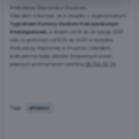
Prokuratura Rejonowa w Pruszczu
Gdańskim informuje, że w związku z organizowanym
Tygodniem Pomocy Osobom Pokrzywdzonym
Przestępstwem,
w dniach od 20 do 24 lutego 2023
roku w godzinach od 9:00 do 14:00 w siedzibie
Prokuratury Rejonowej w Pruszczu Gdańskim,
prokuratorzy będą udzielać bezpłatnych porad
prawnych pod numerem telefonu
58 304 00 79
.
Tagi:
#POMOC