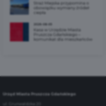
Straż Miejska przypomina o
obowiązku wymiany źródeł
ciepła
2026-08-05
Kasa w Urzędzie Miasta
Pruszcza Gdańskiego –
komunikat dla mieszkańców
Urząd Miasta Pruszcza Gdańskiego
ul. Grunwaldzka 20