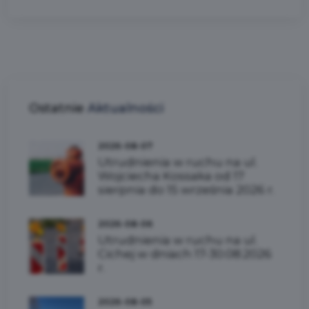
Ostatnie
Aktualności
2026-08-07
Utrudnienia w ruchu na ul.
Wojciecha Kossaka od 17
sierpnia do 15 września 2026 r.
2026-08-06
Utrudnienia w ruchu na ul.
Cichej w dniach 17-30.08.2026
r.
2026-08-05