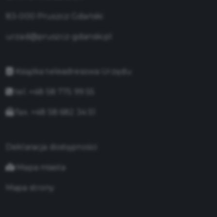
83-000 Pruszcz Gdański
urzad@pruszcz-gdanski.pl
Książka teleadresowa Urzędu
tel. +48 58 775 99 55
fax. +48 58 682 34 51
Deklaracja dostępności
Mapa miasta
Mapa strony