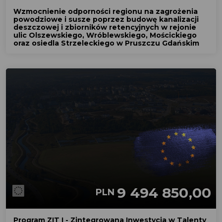
Wzmocnienie odporności regionu na zagrożenia
powodziowe i susze poprzez budowę kanalizacji
deszczowej i zbiorników retencyjnych w rejonie
ulic Olszewskiego, Wróblewskiego, Mościckiego
oraz osiedla Strzeleckiego w Pruszczu Gdańskim
9 494 850,00
PLN
Program ZIT I - Zintegrowana Inwestycja w Talenty