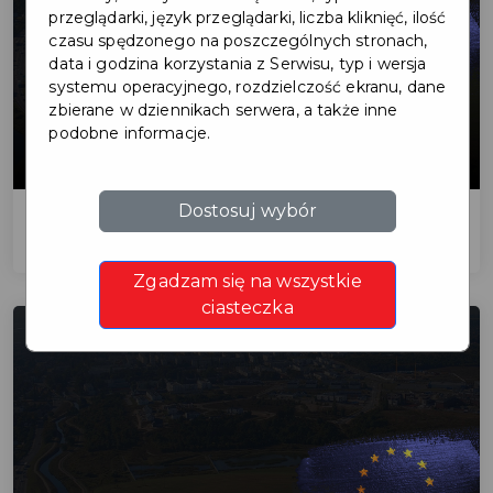
przeglądarki, język przeglądarki, liczba kliknięć, ilość
czasu spędzonego na poszczególnych stronach,
data i godzina korzystania z Serwisu, typ i wersja
systemu operacyjnego, rozdzielczość ekranu, dane
zbierane w dziennikach serwera, a także inne
podobne informacje.
4 431 214,94
PLN
Dostosuj wybór
Usługi społeczne świadczone w lokalnej
społeczności dla mieszkańców Gminy Miejskiej
Pruszcz Gdański oraz Gminy Pruszcz Gdański
Zgadzam się na wszystkie
ciasteczka