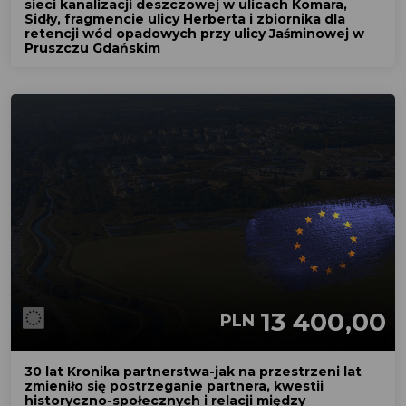
sieci kanalizacji deszczowej w ulicach Komara,
Sidły, fragmencie ulicy Herberta i zbiornika dla
retencji wód opadowych przy ulicy Jaśminowej w
Pruszczu Gdańskim
13 400,00
PLN
30 lat Kronika partnerstwa-jak na przestrzeni lat
zmieniło się postrzeganie partnera, kwestii
historyczno-społecznych i relacji między