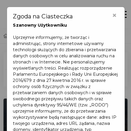
×
Otwór
Zgoda na Ciasteczka
Szanowny Użytkowniku
Home
Fundusze
Uprzejmie informujemy, że tworząc i
administrując, strony internetowe używamy
technologii służących do zbierania i przetwarzania
danych osobowych w celu analizowania ruchu na
Fundusze UE
stronach i w Internecie. Nie personalizujemy
wyświetlanych treści. Realizując rozporządzenie
Parlamentu Europejskiego i Rady Unii Europejskiej
Fundusze PL
2016/679 z dnia 27 kwietnia 2016 r. w sprawie
ochrony osób fizycznych w związku z
przetwarzaniem danych osobowych i w sprawie
swobodnego przepływu takich danych oraz
uchylenia dyrektywy 95/46/WE (tzw. „RODO”)
uprzejmie informujemy, że do przetwarzania
wykorzystywane będą następujące dane: adres IP
twojego urządzenia, adres URL żądania, nazwa
domeny, identyfikator urządzenia, typ