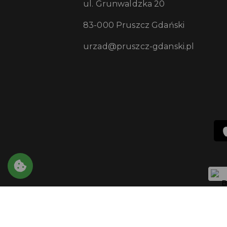
ul. Grunwaldzka 20
83-000 Pruszcz Gdański
urzad@pruszcz-gdanski.pl
Copyright © 2021