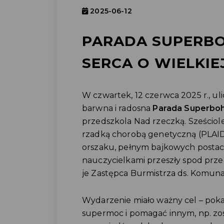
2025-06-12
PARADA SUPERB
SERCA O WIELKIEJ
W czwartek, 12 czerwca 2025 r., u
barwna i radosna
Parada Superbo
przedszkola Nad rzeczką. Sześciole
rzadką chorobą genetyczną (PLAID
orszaku, pełnym bajkowych postaci
nauczycielkami przeszły spod prze
je Zastępca Burmistrza ds. Komuna
Wydarzenie miało ważny cel – poka
supermoc i pomagać innym, np. zos