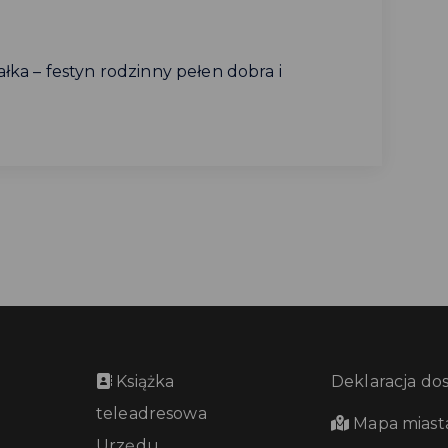
ka – festyn rodzinny pełen dobra i
Książka
Deklaracja do
teleadresowa
Mapa miast
Urzędu