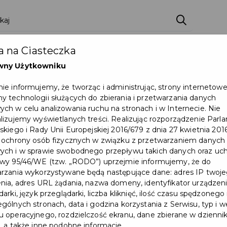
ci
Wydarzenia
O Mieście
Kultura i Sport
 na Ciasteczka
eczna
Programy
Czyste miasto
Zainwes
wny Użytkowniku
zu
Mapa Miasta
Załatw sprawę
Zamówie
ie informujemy, że tworząc i administrując, strony internetow
 technologii służących do zbierania i przetwarzania danych
Ochrona ludności
ch w celu analizowania ruchu na stronach i w Internecie. Nie
lizujemy wyświetlanych treści. Realizując rozporządzenie Par
skiego i Rady Unii Europejskiej 2016/679 z dnia 27 kwietnia 2016
erów – małe serca o wielkiej sile
 ochrony osób fizycznych w związku z przetwarzaniem danych
ch i w sprawie swobodnego przepływu takich danych oraz uch
wy 95/46/WE (tzw. „RODO”) uprzejmie informujemy, że do
rzania wykorzystywane będą następujące dane: adres IP twoj
nia, adres URL żądania, nazwa domeny, identyfikator urządzeni
arki, język przeglądarki, liczba kliknięć, ilość czasu spędzonego
gólnych stronach, data i godzina korzystania z Serwisu, typ i w
 operacyjnego, rozdzielczość ekranu, dane zbierane w dzienni
, a także inne podobne informacje.