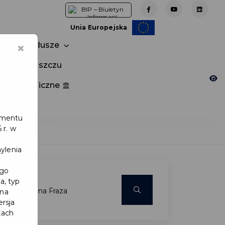
Unia Europejska
×
Fundusze
tuj w Pruszczu
nia publiczne
e
lamentu
 r. w
ylenia
ego
a, typ
 na
ersja
kach