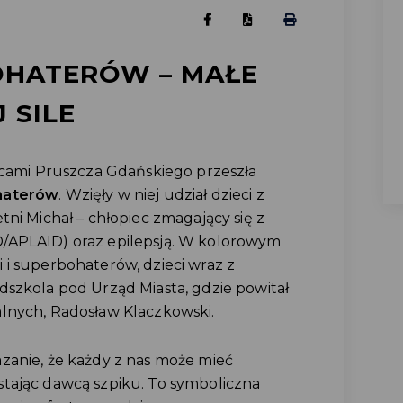
OHATERÓW – MAŁE
 SILE
licami Pruszcza Gdańskiego przeszła
haterów
. Wzięły w niej udział dzieci z
tni Michał – chłopiec zmagający się z
/APLAID) oraz epilepsją. W kolorowym
 i superbohaterów, dzieci wraz z
dszkola pod Urząd Miasta, gdzie powitał
lnych, Radosław Klaczkowski.
zanie, że każdy z nas może mieć
tając dawcą szpiku. To symboliczna