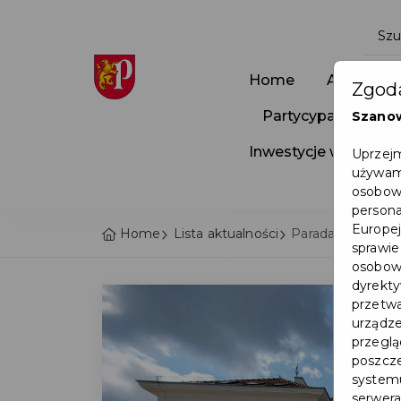
Home
Aktualnoś
Zgoda
Partycypacja Społ
Szano
Inwestycje w Pruszc
Uprzejm
używamy
osobowy
persona
Europej
Home
Lista aktualności
Parada superbohat
sprawie
osobowy
dyrekty
przetwa
urządze
przegląd
poszcze
systemu
serwera