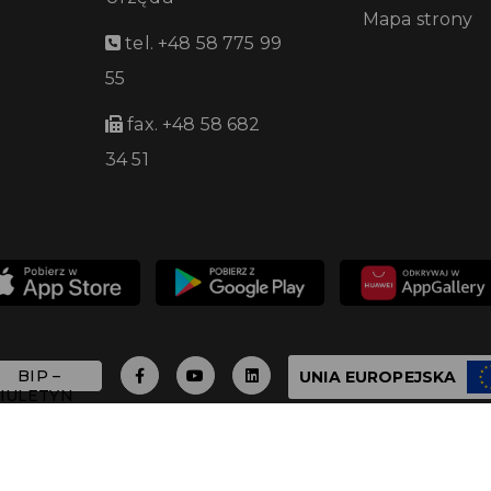
Mapa strony
tel. +48 58 775 99
55
fax. +48 58 682
34 51
UNIA EUROPEJSKA
 - 2026 Urząd Miasta Pruszcza Gdańskiego - Wszystkie 
Build with
by qb