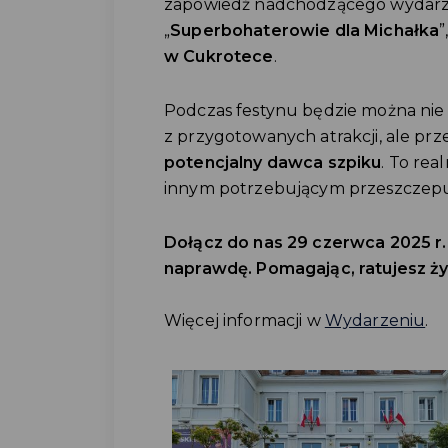
zapowiedź nadchodzącego wydarze
„
Superbohaterowie dla Michałka
”
w Cukrotece
.
Podczas festynu będzie można nie t
z przygotowanych atrakcji, ale pr
potencjalny dawca szpiku
. To rea
innym potrzebującym przeszczep
Dołącz do nas 29 czerwca 2025 r. 
naprawdę. Pomagając, ratujesz ży
Więcej informacji w
Wydarzeniu
.