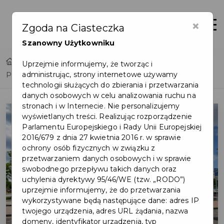
×
Otwór
Zgoda na Ciasteczka
Szanowny Użytkowniku
Home
Lista aktualności
Uprzejmie informujemy, że tworząc i
administrując, strony internetowe używamy
Parada superbohaterów – małe serca o wielkiej sile
technologii służących do zbierania i przetwarzania
danych osobowych w celu analizowania ruchu na
stronach i w Internecie. Nie personalizujemy
wyświetlanych treści. Realizując rozporządzenie
Parlamentu Europejskiego i Rady Unii Europejskiej
2016/679 z dnia 27 kwietnia 2016 r. w sprawie
ochrony osób fizycznych w związku z
przetwarzaniem danych osobowych i w sprawie
swobodnego przepływu takich danych oraz
uchylenia dyrektywy 95/46/WE (tzw. „RODO”)
uprzejmie informujemy, że do przetwarzania
wykorzystywane będą następujące dane: adres IP
twojego urządzenia, adres URL żądania, nazwa
domeny, identyfikator urządzenia, typ