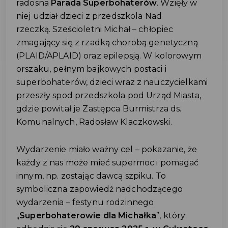
radosna
Parada Superbohaterów
. Wzięły w
niej udział dzieci z przedszkola Nad
rzeczką. Sześcioletni Michał – chłopiec
zmagający się z rzadką chorobą genetyczną
(PLAID/APLAID) oraz epilepsją. W kolorowym
orszaku, pełnym bajkowych postaci i
superbohaterów, dzieci wraz z nauczycielkami
przeszły spod przedszkola pod Urząd Miasta,
gdzie powitał je Zastępca Burmistrza ds.
Komunalnych, Radosław Klaczkowski.
Wydarzenie miało ważny cel – pokazanie, że
każdy z nas może mieć supermoc i pomagać
innym, np. zostając dawcą szpiku. To
symboliczna zapowiedź nadchodzącego
wydarzenia – festynu rodzinnego
„
Superbohaterowie dla Michałka
”, który