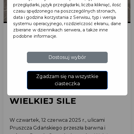
przeglądarki, język przeglądarki, liczba kliknięć, ilość
czasu spędzonego na poszczególnych stronach,
data i godzina korzystania z Serwisu, typ i wersja
systemu operacyjnego, rozdzielczość ekranu, dane
zbierane w dziennikach serwera, a także inne
podobne informacje.
2025-06-12
Dostosuj wybór
PARADA
SUPERBOHATERÓW –
Zgadzam się na wszystkie
ciasteczka
MAŁE SERCA O
WIELKIEJ SILE
W czwartek, 12 czerwca 2025 r., ulicami
Pruszcza Gdańskiego przeszła barwna i