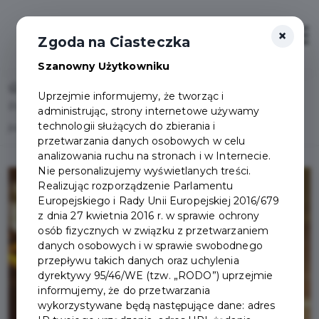
×
Otwór
Zgoda na Ciasteczka
Szanowny Użytkowniku
Home
Lista aktualności
Uprzejmie informujemy, że tworząc i
Pakiet Bezpłatnych Przejazdów na rok szkolny 2024/2025
administrując, strony internetowe używamy
technologii służących do zbierania i
już dostępny
przetwarzania danych osobowych w celu
analizowania ruchu na stronach i w Internecie.
Nie personalizujemy wyświetlanych treści.
Realizując rozporządzenie Parlamentu
Europejskiego i Rady Unii Europejskiej 2016/679
z dnia 27 kwietnia 2016 r. w sprawie ochrony
osób fizycznych w związku z przetwarzaniem
danych osobowych i w sprawie swobodnego
przepływu takich danych oraz uchylenia
dyrektywy 95/46/WE (tzw. „RODO”) uprzejmie
informujemy, że do przetwarzania
wykorzystywane będą następujące dane: adres