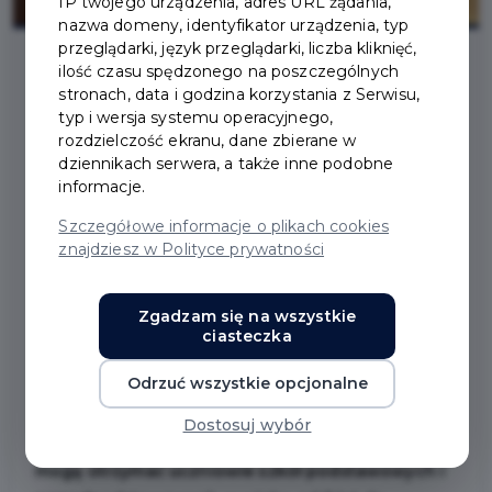
IP twojego urządzenia, adres URL żądania,
nazwa domeny, identyfikator urządzenia, typ
przeglądarki, język przeglądarki, liczba kliknięć,
ilość czasu spędzonego na poszczególnych
stronach, data i godzina korzystania z Serwisu,
2024-10-03
typ i wersja systemu operacyjnego,
rozdzielczość ekranu, dane zbierane w
PAKIET BEZPŁATNYCH
dziennikach serwera, a także inne podobne
informacje.
PRZEJAZDÓW NA ROK
Szczegółowe informacje o plikach cookies
znajdziesz w Polityce prywatności
SZKOLNY 2024/2025
JUŻ DOSTĘPNY
Zgadzam się na wszystkie
ciasteczka
Odrzuć wszystkie opcjonalne
Pakiet Bezpłatnych Przejazdów na rok szkolny
2024/2025 już jest dostępny! To jeden z pakietów
Dostosuj wybór
na Pruszczańskiej Karcie Mieszkańca, który
mogą otrzymać uczniowie szkół podstawowych i