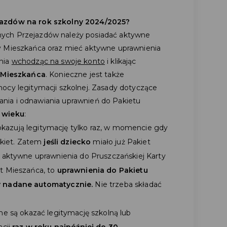
jazdów na rok szkolny 2024/2025?
ych Przejazdów należy posiadać aktywne
y Mieszkańca oraz mieć aktywne uprawnienia
nia
wchodząc na swoje konto
i klikając
 Mieszkańca
. Konieczne jest także
ocy legitymacji szkolnej. Zasady dotyczące
ymania i odnawiania uprawnień do Pakietu
 wieku
:
t okazują legitymację tylko raz, w momencie gdy
akiet. Zatem
jeśli dziecko
miało już Pakiet
 aktywne uprawnienia do Pruszczańskiej Karty
t Mieszańca, to
uprawnienia do Pakietu
y nadane automatycznie.
Nie trzeba składać
e są okazać legitymację szkolną lub
cji
raz w roku najpóźniej do 30