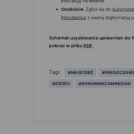
instrukcją na ekranie.
Osobiście.
Zgłoś się do
Autoryzow
Mieszkańca
z ważną legitymacją s
Schemat uzyskiwania uprawnień do 
pobrać w pliku
PDF
.
Tagi:
#MŁODZIEŻ
#PRUSZCZAŃS
#DZIECI
#KOMUNIKACJAMIEJSKA