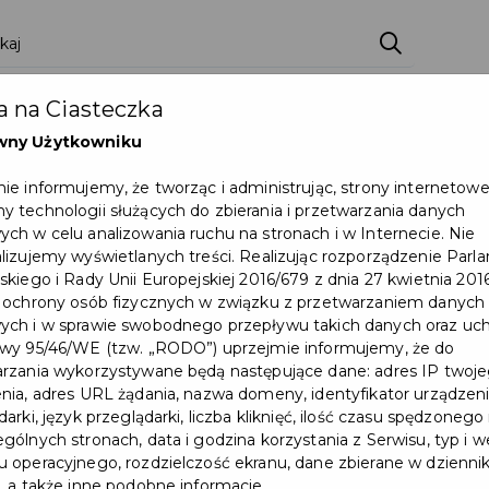
ci
Wydarzenia
O Mieście
Kultura i Sport
 na Ciasteczka
eczna
Programy
Czyste miasto
Zainwes
wny Użytkowniku
zu
Mapa Miasta
Załatw sprawę
Zamówie
ie informujemy, że tworząc i administrując, strony internetow
 technologii służących do zbierania i przetwarzania danych
Ochrona ludności
ch w celu analizowania ruchu na stronach i w Internecie. Nie
lizujemy wyświetlanych treści. Realizując rozporządzenie Par
skiego i Rady Unii Europejskiej 2016/679 z dnia 27 kwietnia 2016
ch Przejazdów na rok szkolny 2024/2025 już dostępny
 ochrony osób fizycznych w związku z przetwarzaniem danych
ch i w sprawie swobodnego przepływu takich danych oraz uch
wy 95/46/WE (tzw. „RODO”) uprzejmie informujemy, że do
rzania wykorzystywane będą następujące dane: adres IP twoj
nia, adres URL żądania, nazwa domeny, identyfikator urządzeni
arki, język przeglądarki, liczba kliknięć, ilość czasu spędzonego
gólnych stronach, data i godzina korzystania z Serwisu, typ i w
 operacyjnego, rozdzielczość ekranu, dane zbierane w dzienni
, a także inne podobne informacje.