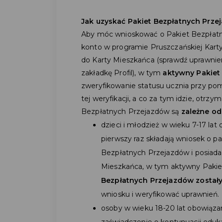
Jak uzyskać Pakiet Bezpłatnych Prze
Aby móc wnioskować o Pakiet Bezpłatn
konto w programie Pruszczańskiej Kart
do Karty Mieszkańca (sprawdź uprawnie
zakładkę Profil), w tym
aktywny Pakiet
zweryfikowanie statusu ucznia przy pom
tej weryfikacji, a co za tym idzie, otrz
Bezpłatnych Przejazdów są
zależne od
dzieci i młodzież w wieku 7-17 la
pierwszy raz składają wniosek o p
Bezpłatnych Przejazdów i posiada
Mieszkańca, w tym aktywny Pakie
Bezpłatnych Przejazdów został
wniosku i weryfikować uprawnień.
osoby w wieku 18-20 lat obowiązan
zaświadczenie o kontynuacji eduka