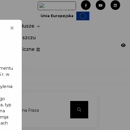
Unia Europejska
×
Fundusze
tuj w Pruszczu
nia publiczne
e
lamentu
 r. w
ylenia
ego
a, typ
 na
ersja
kach