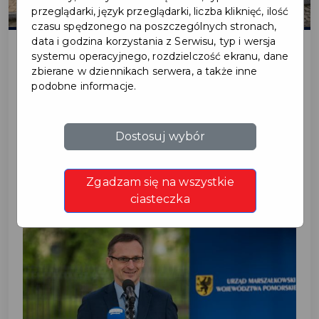
przeglądarki, język przeglądarki, liczba kliknięć, ilość
czasu spędzonego na poszczególnych stronach,
data i godzina korzystania z Serwisu, typ i wersja
systemu operacyjnego, rozdzielczość ekranu, dane
zbierane w dziennikach serwera, a także inne
2021-05-18
podobne informacje.
NAJWIĘKSZY PROJEKT
Dostosuj wybór
UNIJNY OSTATNICH LAT
ZAKOŃCZONY!
Zgadzam się na wszystkie
ciasteczka