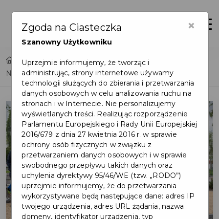
×
Otwór
Zgoda na Ciasteczka
Szanowny Użytkowniku
Home
Lista aktualności
Uprzejmie informujemy, że tworząc i
administrując, strony internetowe używamy
Największy projekt unijny ostatnich lat zakończony!
technologii służących do zbierania i przetwarzania
danych osobowych w celu analizowania ruchu na
stronach i w Internecie. Nie personalizujemy
wyświetlanych treści. Realizując rozporządzenie
Parlamentu Europejskiego i Rady Unii Europejskiej
2016/679 z dnia 27 kwietnia 2016 r. w sprawie
ochrony osób fizycznych w związku z
przetwarzaniem danych osobowych i w sprawie
swobodnego przepływu takich danych oraz
uchylenia dyrektywy 95/46/WE (tzw. „RODO”)
uprzejmie informujemy, że do przetwarzania
wykorzystywane będą następujące dane: adres IP
twojego urządzenia, adres URL żądania, nazwa
domeny, identyfikator urządzenia, typ