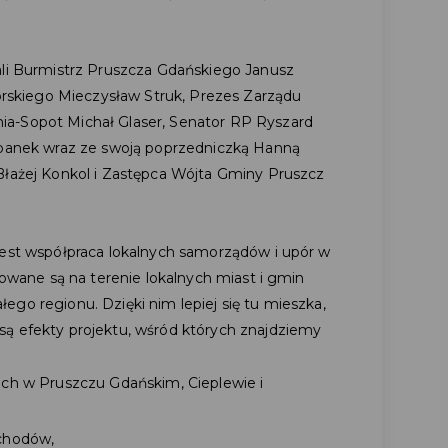
ali Burmistrz Pruszcza Gdańskiego Janusz
skiego Mieczysław Struk, Prezes Zarządu
a-Sopot Michał Glaser, Senator RP Ryszard
Urbanek wraz ze swoją poprzedniczką Hanną
Błażej Konkol i Zastępca Wójta Gminy Pruszcz
jest współpraca lokalnych samorządów i upór w
zowane są na terenie lokalnych miast i gmin
go regionu. Dzięki nim lepiej się tu mieszka,
ą efekty projektu, wśród których znajdziemy
ch w Pruszczu Gdańskim, Cieplewie i
chodów,