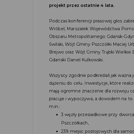
projekt przez ostatnie 4 lata.
Podczas konferencji prasowej głos zabr
Wróbel, Marszałek Województwa Pomor
Obszaru Metropolitarnego Gdańsk-Gdyni
Świlski, Wójt Gminy Pszczółki Maciej 
Brejwo oraz Wójt Gminy Trąbki Wielkie 
Gdański Daniel Kulkowski.
Wszyscy zgodnie podkreślali jak ważna 
dążeniu do celu. Inwestycje, które reali
mają ogromne znaczenie dla rozwoju całe
pracuje i wypoczywa, a dowodem na to s
m.in.:
3 węzły przesiadkowe przy dworca
Pszczółkach,
239 miejsc postojowych dla samo