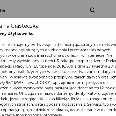
ci
Wydarzenia
O Mieście
Kultura i Sport
 na Ciasteczka
eczna
Programy
Czyste miasto
Zainwes
wny Użytkowniku
zu
Mapa Miasta
Załatw sprawę
Zamówie
ie informujemy, że tworząc i administrując, strony internetow
 technologii służących do zbierania i przetwarzania danych
Ochrona ludności
ch w celu analizowania ruchu na stronach i w Internecie. Nie
lizujemy wyświetlanych treści. Realizując rozporządzenie Par
skiego i Rady Unii Europejskiej 2016/679 z dnia 27 kwietnia 2016
t unijny ostatnich lat zakończony!
 ochrony osób fizycznych w związku z przetwarzaniem danych
ch i w sprawie swobodnego przepływu takich danych oraz uch
wy 95/46/WE (tzw. „RODO”) uprzejmie informujemy, że do
rzania wykorzystywane będą następujące dane: adres IP twoj
nia, adres URL żądania, nazwa domeny, identyfikator urządzeni
arki, język przeglądarki, liczba kliknięć, ilość czasu spędzonego
gólnych stronach, data i godzina korzystania z Serwisu, typ i w
 operacyjnego, rozdzielczość ekranu, dane zbierane w dzienni
, a także inne podobne informacje.