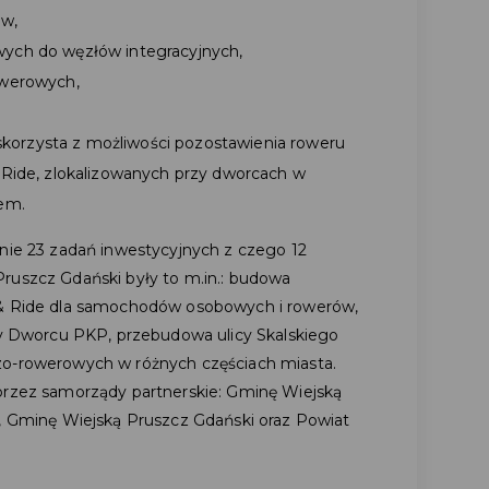
ów,
ych do węzłów integracyjnych,
owerowych,
b skorzysta z możliwości pozostawienia roweru
&Ride, zlokalizowanych przy dworcach w
tem.
znie 23 zadań inwestycyjnych z czego 12
ruszcz Gdański były to m.in.: budowa
 & Ride dla samochodów osobowych i rowerów,
Dworcu PKP, przebudowa ulicy Skalskiego
zo-rowerowych w różnych częściach miasta.
przez samorządy partnerskie: Gminę Wiejską
e, Gminę Wiejską Pruszcz Gdański oraz Powiat