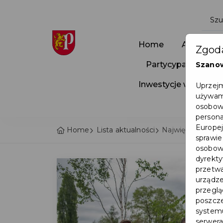
Home
Aktualnoś
Zgoda
Partycypacja Społ
Szano
Inwestycje w Pruszc
Uprzejm
używamy
osobowy
persona
Europej
Home
Lista aktualności
Największy projek
sprawie
osobowy
dyrekty
przetwa
urządze
przegląd
poszcze
systemu
serwera