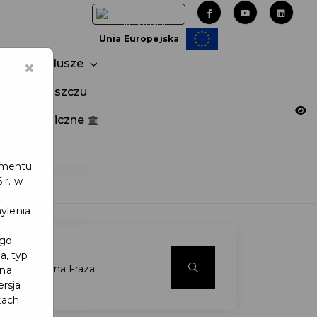
Unia Europejska
×
Fundusze
tuj w Pruszczu
nia publiczne
e
lamentu
 r. w
ylenia
ego
a, typ
 na
ersja
kach