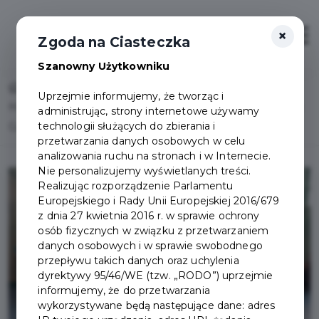
×
Otwór
Zgoda na Ciasteczka
Szanowny Użytkowniku
Home
Lista aktualności
Uprzejmie informujemy, że tworząc i
Halowy Turniej Piłki Nożnej o Puchar Burmistrza Pruszcza
administrując, strony internetowe używamy
technologii służących do zbierania i
Gdańskiego za nami
przetwarzania danych osobowych w celu
analizowania ruchu na stronach i w Internecie.
Nie personalizujemy wyświetlanych treści.
Realizując rozporządzenie Parlamentu
Europejskiego i Rady Unii Europejskiej 2016/679
z dnia 27 kwietnia 2016 r. w sprawie ochrony
osób fizycznych w związku z przetwarzaniem
danych osobowych i w sprawie swobodnego
przepływu takich danych oraz uchylenia
dyrektywy 95/46/WE (tzw. „RODO”) uprzejmie
informujemy, że do przetwarzania
wykorzystywane będą następujące dane: adres