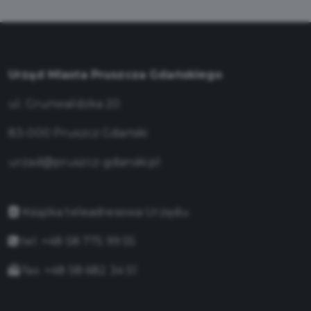
Urząd Miasta Pruszcza Gdańskiego
ul. Grunwaldzka 20
83-000 Pruszcz Gdański
urzad@pruszcz-gdanski.pl
Książka teleadresowa Urzędu
tel. +48 58 775 99 55
fax. +48 58 682 34 51