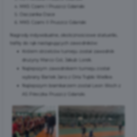
MKS Czarni I Pruszcz Gdański
Osiczanka Osice
MKS Czarni II Pruszcz Gdański
Nagrody indywidualne, okolicznościowe statuetki,
trafiły do rąk następujących zawodników:
Królem strzelców turnieju został zawodnik
drużyny Marco Gol, Jakub Lorek.
Najlepszym zawodnikiem turnieju został
wybrany Bartek Jans z Orła Trąbki Wielkie.
Najlepszym bramkarzem został Leon Woch z
AS Piłeczka Pruszcz Gdański.