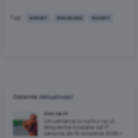
Tagi:
#SPORT
#MŁODZIEŻ
#DZIECI
Ostatnie
Aktualności
2026-08-07
Utrudnienia w ruchu na ul.
Wojciecha Kossaka od 17
sierpnia do 15 września 2026 r.