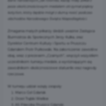
barw narodowych, jak również, każdy mały piłkarz
poza okolicznościowym medalem otrzymał piękny
kotylion, który będzie mógł z dumą nosić podczas
obchodów Narodowego Święta Niepodległości.
Zmagania małych piłkarzy śledzili uważnie Zastępca
Burmistrza ds. Społecznych Jerzy Kulka, oraz
Dyrektor Centrum Kultury i Sportu w Pruszczu
Gdańskim Piotr Pułkowski. Na zakończenie zawodów
obaj, wraz z prezesem „Czarnych”, wręczyli wszystkim
uczestnikom turnieju medale, a wyróżniającym się
zawodnikom okolicznościowe statuetki oraz nagrody
rzeczowe.
W turnieju udział wzięły zespoły:
Marco Gol Gdańsk
Orzeł Trąbki Wielkie
AS Piłeczka Pruszcz Gdański