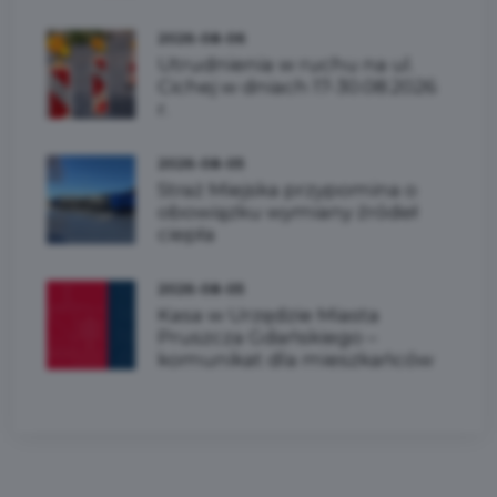
2026-08-06
Utrudnienia w ruchu na ul.
Cichej w dniach 17-30.08.2026
r.
2026-08-05
Straż Miejska przypomina o
obowiązku wymiany źródeł
ciepła
2026-08-05
Kasa w Urzędzie Miasta
Pruszcza Gdańskiego –
komunikat dla mieszkańców