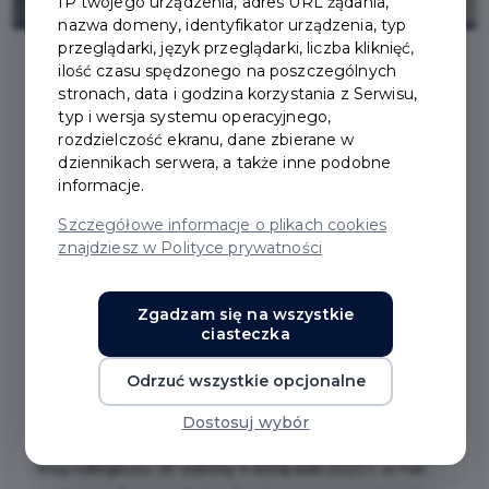
IP twojego urządzenia, adres URL żądania,
nazwa domeny, identyfikator urządzenia, typ
przeglądarki, język przeglądarki, liczba kliknięć,
ilość czasu spędzonego na poszczególnych
stronach, data i godzina korzystania z Serwisu,
2023-11-08
typ i wersja systemu operacyjnego,
rozdzielczość ekranu, dane zbierane w
HALOWY TURNIEJ PIŁKI
dziennikach serwera, a także inne podobne
informacje.
NOŻNEJ O PUCHAR
Szczegółowe informacje o plikach cookies
znajdziesz w Polityce prywatności
BURMISTRZA PRUSZCZA
GDAŃSKIEGO ZA NAMI
Zgadzam się na wszystkie
ciasteczka
Odrzuć wszystkie opcjonalne
Od mocnego, sportowego akcentu w miniony
weekend, rozpoczęto w Pruszczu Gdańskim
Dostosuj wybór
świętowanie 105. Rocznicy Odzyskania przez Polskę
Niepodległości. W sobotę 4 listopada 2023 r. w hali