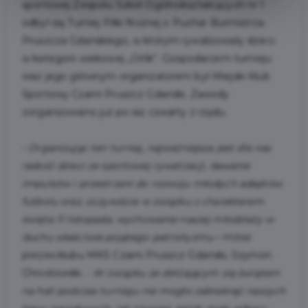
sportowej Zespołu Szkół Ogólnokształcących nr 1
odbył się Turniej Piłki Nożnej o Puchar Burmistrza
Pruszcza Gdańskiego, w którym rywalizowały dzieci
w kategorii wiekowej „Orlik”. Gospodarzem turnieju
oraz jego głównym organizatorem był Miejski Klub
Sportowy Czarni Pruszcz Gdański. Zawody
zorganizowano już po raz czwarty z rzędu.
-
Organizując ten turniej, najważniejsza jest dla nas
radość dzieci ze sportowej rywalizacji, dawanie
impulsów i przestrzeni do rozwoju młodych adeptów
futbolu oraz, oczywiście w związku z charakterem
święta 11 listopada, wychowanie naszej młodzieży w
duchu właściwie pojętego patriotyzmu
– mówi
prezes klubu MKS Czarni Pruszcz Gdański, Szymon
Chrostowski. -
W związku ze zbliżającym się świętem
na hali podczas turnieju nie mogło zabraknąć naszych