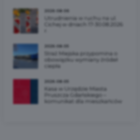
2026-08-06
Utrudnienia w ruchu na ul.
Cichej w dniach 17-30.08.2026
r.
2026-08-05
Straż Miejska przypomina o
obowiązku wymiany źródeł
ciepła
2026-08-05
Kasa w Urzędzie Miasta
Pruszcza Gdańskiego –
komunikat dla mieszkańców