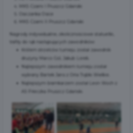
MKS Czarni I Pruszcz Gdański
Osiczanka Osice
MKS Czarni II Pruszcz Gdański
Nagrody indywidualne, okolicznościowe statuetki,
trafiły do rąk następujących zawodników:
Królem strzelców turnieju został zawodnik
drużyny Marco Gol, Jakub Lorek.
Najlepszym zawodnikiem turnieju został
wybrany Bartek Jans z Orła Trąbki Wielkie.
Najlepszym bramkarzem został Leon Woch z
AS Piłeczka Pruszcz Gdański.