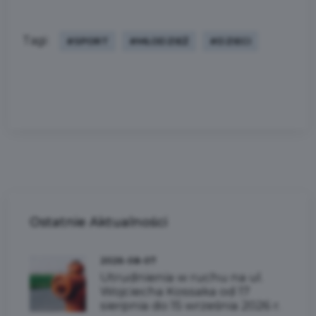
Tagi:
#SPORT
#MŁODZIEŻ
#DZIECI
Ostatnie
Aktualności
2026-08-07
Utrudnienia w ruchu na ul.
Wojciecha Kossaka od 17
sierpnia do 15 września 2026 r.