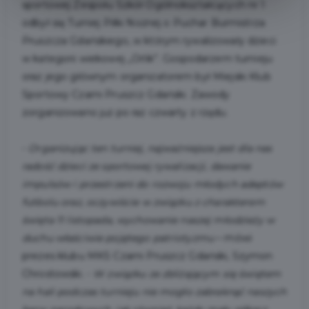
sportowej Zespołu Szkół Ogólnokształcących nr 1
odbył się Turniej Piłki Nożnej o Puchar Burmistrza
Pruszcza Gdańskiego, w którym rywalizowały dzieci
w kategorii wiekowej „Orlik”. Gospodarzem turnieju
oraz jego głównym organizatorem był Miejski Klub
Sportowy Czarni Pruszcz Gdański. Zawody
zorganizowano już po raz czwarty z rzędu.
-
Organizując ten turniej, najważniejsza jest dla nas
radość dzieci ze sportowej rywalizacji, dawanie
impulsów i przestrzeni do rozwoju młodych adeptów
futbolu oraz, oczywiście w związku z charakterem
święta 11 listopada, wychowanie naszej młodzieży w
duchu właściwie pojętego patriotyzmu
– mówi
prezes klubu MKS Czarni Pruszcz Gdański, Szymon
Chrostowski. -
W związku ze zbliżającym się świętem
na hali podczas turnieju nie mogło zabraknąć naszych