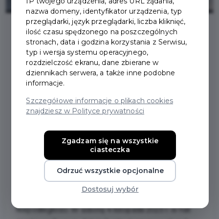
IP twojego urządzenia, adres URL żądania,
nazwa domeny, identyfikator urządzenia, typ
przeglądarki, język przeglądarki, liczba kliknięć,
ilość czasu spędzonego na poszczególnych
stronach, data i godzina korzystania z Serwisu,
2023-11-08
typ i wersja systemu operacyjnego,
rozdzielczość ekranu, dane zbierane w
HALOWY TURNIEJ PIŁKI
dziennikach serwera, a także inne podobne
informacje.
NOŻNEJ O PUCHAR
Szczegółowe informacje o plikach cookies
znajdziesz w Polityce prywatności
BURMISTRZA PRUSZCZA
GDAŃSKIEGO ZA NAMI
Zgadzam się na wszystkie
ciasteczka
Odrzuć wszystkie opcjonalne
Od mocnego, sportowego akcentu w miniony
weekend, rozpoczęto w Pruszczu Gdańskim
Dostosuj wybór
świętowanie 105. Rocznicy Odzyskania przez Polskę
Niepodległości. W sobotę 4 listopada 2023 r. w hali