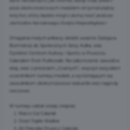
barw narodowych, jak również, każdy mały piłkarz
poza okolicznościowym medalem otrzymał piękny
kotylion, który będzie mógł z dumą nosić podczas
obchodów Narodowego Święta Niepodległości.
Zmagania małych piłkarzy śledzili uważnie Zastępca
Burmistrza ds. Społecznych Jerzy Kulka, oraz
Dyrektor Centrum Kultury i Sportu w Pruszczu
Gdańskim Piotr Pułkowski. Na zakończenie zawodów
obaj, wraz z prezesem „Czarnych”, wręczyli wszystkim
uczestnikom turnieju medale, a wyróżniającym się
zawodnikom okolicznościowe statuetki oraz nagrody
rzeczowe.
W turnieju udział wzięły zespoły:
Marco Gol Gdańsk
Orzeł Trąbki Wielkie
AS Piłeczka Pruszcz Gdański