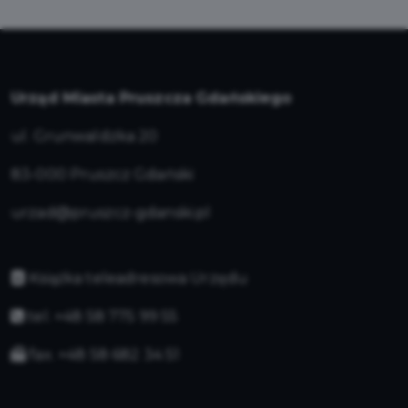
Urząd Miasta Pruszcza Gdańskiego
ul. Grunwaldzka 20
83-000 Pruszcz Gdański
urzad@pruszcz-gdanski.pl
Książka teleadresowa Urzędu
tel. +48 58 775 99 55
fax. +48 58 682 34 51