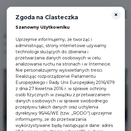
×
Otwór
Zgoda na Ciasteczka
Szanowny Użytkowniku
Home
Lista aktualności
Uprzejmie informujemy, że tworząc i
Halowy Turniej Piłki Nożnej o Puchar Burmistrza Pruszcza
administrując, strony internetowe używamy
technologii służących do zbierania i
Gdańskiego za nami
przetwarzania danych osobowych w celu
analizowania ruchu na stronach i w Internecie.
Nie personalizujemy wyświetlanych treści.
Realizując rozporządzenie Parlamentu
Europejskiego i Rady Unii Europejskiej 2016/679
z dnia 27 kwietnia 2016 r. w sprawie ochrony
osób fizycznych w związku z przetwarzaniem
danych osobowych i w sprawie swobodnego
przepływu takich danych oraz uchylenia
dyrektywy 95/46/WE (tzw. „RODO”) uprzejmie
informujemy, że do przetwarzania
wykorzystywane będą następujące dane: adres