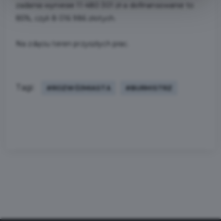
zadania wyniesie 11 480 301 zł a dofinansowanie to
85%, czyli 8 016 986 złotych.
Na zdęciu teren przyszłych prac.
Tagi:
#ROZWÓJMIASTA
#BURMISTRZ