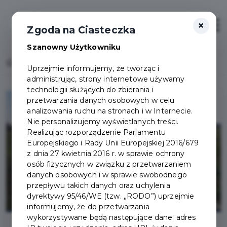
×
Otwór
Zgoda na Ciasteczka
Szanowny Użytkowniku
Home
Drugi etap budowy zbiornika retencyjnego
Uprzejmie informujemy, że tworząc i
administrując, strony internetowe używamy
technologii służących do zbierania i
przetwarzania danych osobowych w celu
analizowania ruchu na stronach i w Internecie.
Nie personalizujemy wyświetlanych treści.
Realizując rozporządzenie Parlamentu
Europejskiego i Rady Unii Europejskiej 2016/679
z dnia 27 kwietnia 2016 r. w sprawie ochrony
osób fizycznych w związku z przetwarzaniem
danych osobowych i w sprawie swobodnego
przepływu takich danych oraz uchylenia
dyrektywy 95/46/WE (tzw. „RODO”) uprzejmie
informujemy, że do przetwarzania
wykorzystywane będą następujące dane: adres