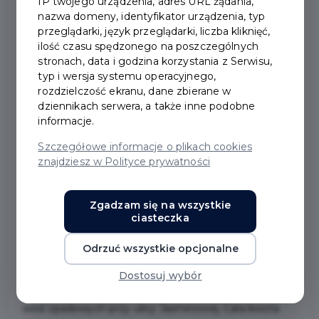
IP twojego urządzenia, adres URL żądania,
nazwa domeny, identyfikator urządzenia, typ
2021-05-06
przeglądarki, język przeglądarki, liczba kliknięć,
ilość czasu spędzonego na poszczególnych
stronach, data i godzina korzystania z Serwisu,
DRUGI ETAP BUDOWY
typ i wersja systemu operacyjnego,
rozdzielczość ekranu, dane zbierane w
ZBIORNIKA
dziennikach serwera, a także inne podobne
informacje.
RETENCYJNEGO
Szczegółowe informacje o plikach cookies
znajdziesz w Polityce prywatności
Burmistrz Pruszcza Gdańskiego Janusz Wróbel
podpisał umowę na dofinansowanie z Programu
Zgadzam się na wszystkie
Operacyjnego Infrastruktura i Środowisko 2014 – 2020
ciasteczka
projektu budowy zbiornika retencyjnego
Odrzuć wszystkie opcjonalne
zlokalizowanego w rejonie ulicy Przy Torze Etap II,
oraz sieci kanalizacji deszczowej w ulicach Komara,
Dostosuj wybór
Sidły, fragmencie ulicy Herberta i zbiornika dla retencji
wód opadowych przy ulicy Jaśminowej. Cała kwota