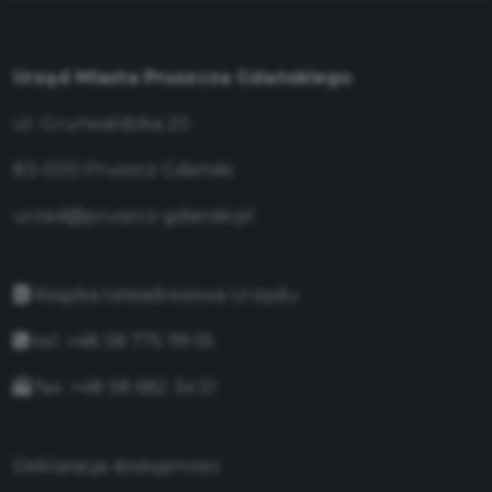
Urząd Miasta Pruszcza Gdańskiego
ul. Grunwaldzka 20
83-000 Pruszcz Gdański
urzad@pruszcz-gdanski.pl
Książka teleadresowa Urzędu
tel. +48 58 775 99 55
fax. +48 58 682 34 51
Deklaracja dostępności